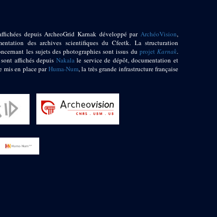
affichées depuis ArcheoGrid Karnak développé par
ArchéoVision
,
entation des archives scientifiques du Cfeetk. La structuration
oncernant les sujets des photographies sont issus du
projet
Karnak
.
 sont affichés depuis
Nakala
le service de dépôt, documentation et
e mis en place par
Huma-Num
, la très grande infrastructure française