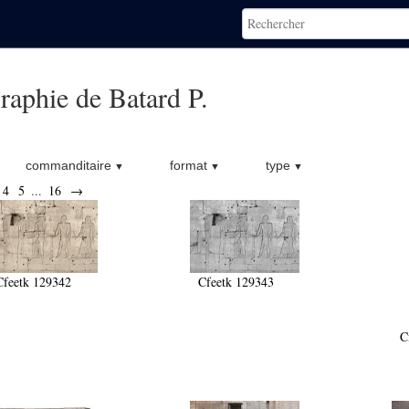
raphie de Batard P.
commanditaire
format
type
4
5
...
16
→
Cfeetk 129342
Cfeetk 129343
C