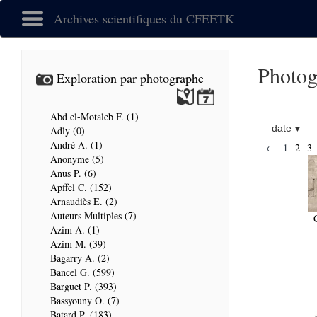
Archives scientifiques du CFEETK
Photog
Exploration par photographe
Abd el-Motaleb F. (1)
date
Adly (0)
André A. (1)
←
1
2
3
Anonyme (5)
Anus P. (6)
Apffel C. (152)
Arnaudiès E. (2)
Auteurs Multiples (7)
Azim A. (1)
Azim M. (39)
Bagarry A. (2)
Bancel G. (599)
Barguet P. (393)
Bassyouny O. (7)
Batard P. (183)