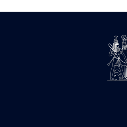
Estampages (3)
Fran (1)
Gabolde L. (6)
Gaddis A. (2)
Gallet J. (684)
Gallet L. (3)
Gambier N. (79)
Golvin J.-Cl. (43)
Gout J.-Fr. (1205)
Graindorge C. (2)
Groscaux Ph. (371)
Gu?niot Cl. (42)
Guadagnini K. (184)
Guéniot Cl. (2)
H. Chevrier (1)
Hegazy E. (8)
Hubert M. (26)
Huguenin D. (69)
Jacquemet J. (174)
Jacquemet J. Wolff Ch. (25)
Jambon E. (10)
Koltz L. (174)