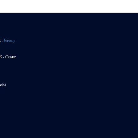
K :
Jérémy
K - Centre
e(s)