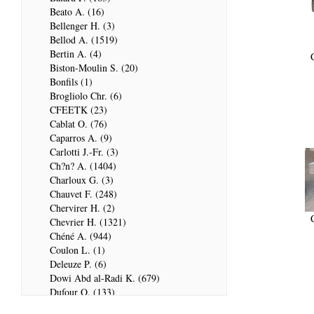
Beato A. (16)
Bellenger H. (3)
Bellod A. (1519)
Bertin A. (4)
Biston-Moulin S. (20)
Bonfils (1)
Brogliolo Chr. (6)
CFEETK (23)
Cablat O. (76)
Caparros A. (9)
Carlotti J.-Fr. (3)
Ch?n? A. (1404)
Charloux G. (3)
Chauvet F. (248)
Chervirer H. (2)
Chevrier H. (1321)
Chéné A. (944)
Coulon L. (1)
Deleuze P. (6)
Dowi Abd al-Radi K. (679)
Dufour Q. (133)
ENSG (3596)