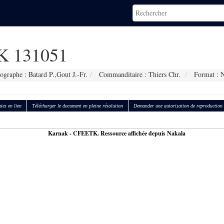
 131051
ographe : Batard P.,Gout J.-Fr.
Commanditaire : Thiers Chr.
Format : 
ies en lien
Télécharger le document en pleine résolution
Demander une autorisation de reproduction