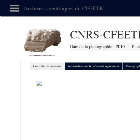
Archives scientifiques du CFEETK
CNRS-CFEETK
Date de la photographie :
2010
Phot
Consulter le document
Information sur les éléments représentés
Photograph