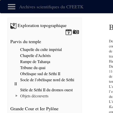
Archives scientifiques du CFEETK
B
Exploration topographique
Parvis du temple
De
co
Chapelle du culte impérial
de
Chapelle d’Achôris
tr
Rampe de Taharqa
Ha
Da
Tribune du quai
11
Obélisque sud de Séthi II
de
Socle de l’obélisque nord de Séthi
te
II
L’
Stèle de Séthi II du dromos ouest
l’
Objets découverts
du
L’
Ka
Grande Cour et Ier Pylône
co