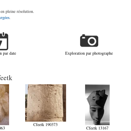
en pleine résolution.
argées
.
n par date
Exploration par photographe
feetk
Cfeetk 190373
063
Cfeetk 13167