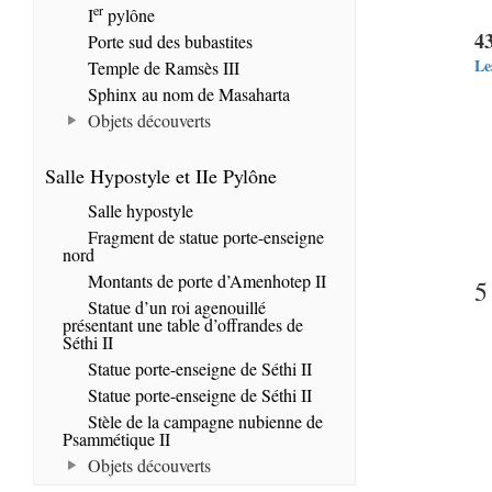
er
I
pylône
4
Porte sud des bubastites
Le
Temple de Ramsès III
Sphinx au nom de Masaharta
Objets découverts
Salle Hypostyle et IIe Pylône
Salle hypostyle
Fragment de statue porte-enseigne
nord
Montants de porte d’Amenhotep II
5
Statue d’un roi agenouillé
présentant une table d’offrandes de
Séthi II
Statue porte-enseigne de Séthi II
Statue porte-enseigne de Séthi II
Stèle de la campagne nubienne de
Psammétique II
Objets découverts