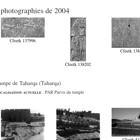
 photographies de 2004
Cfeetk 137996
Cfeetk 13
Cfeetk 138202
ampe de Taharqa (Taharqa)
calisation actuelle
:
PAR Parvis du temple
Cfeetk 5