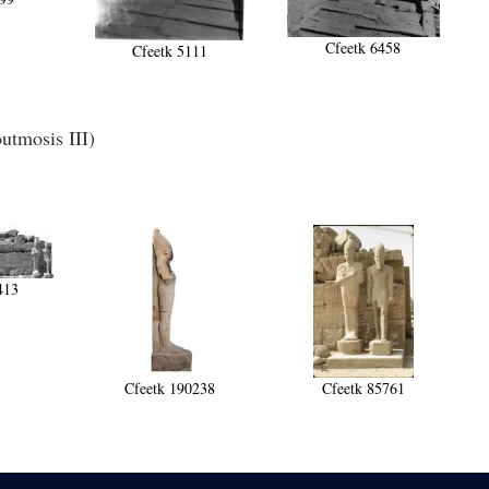
Cfeetk 6458
Cfeetk 5111
utmosis III)
413
Cfeetk 190238
Cfeetk 85761