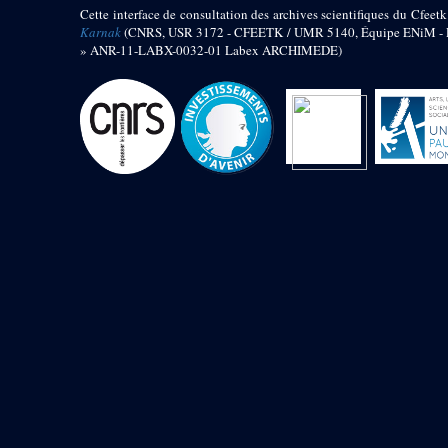
Chapelle au sud de l’obélisque
Cette interface de consultation des archives scientifiques du Cfeetk
Karnak
(CNRS, USR 3172 - CFEETK / UMR 5140, Équipe ENiM - Pr
» ANR-11-LABX-0032-01 Labex ARCHIMEDE)
Allée processionnelle Sud-Nord
Décret oraculaire d’Amon en
faveur de Maâtkarê B
e
Cour du VII
pylône - « Cour de
la cachette »
e
VII
pylône
e
Cour du X
pylône
Edifice d’Amenhotep II
Colosse osiriaque oriental
Statue d’un roi assis
Statue d’un roi Sobekhotep assis
Objets découverts
Zone du Lac Sacré
Edifice de Taharqa du Lac
« Porte de Masaharta »
Objets découverts