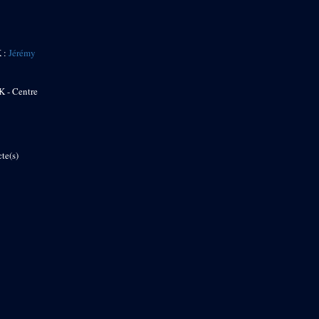
K :
Jérémy
K - Centre
te(s)