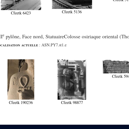
Cfeetk 5136
Cfeetk 6423
e
II
pylône, Face nord, StatuaireColosse osiriaque oriental (Tho
calisation actuelle
:
ASN.PY7.st1.e
Cfeetk 59
Cfeetk 190236
Cfeetk 98877