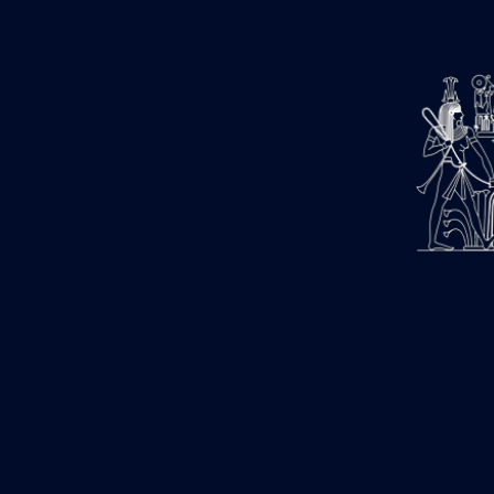
Magasin nord 2 (MN2)
Mur extérieur de Thoutmosis III
Zone Solaire de l'Est
Colonnade orientale de Taharqa
Temple de l’est de Ramsès II
Zone Osirienne de l'Est
Chapelle anépigraphe avec
claustrum
Chapelle d’Osiris Heqa-djet
Objets découverts
Zone des Chapelle Adossées de l'Est
Sanctuaire oriental de Thoutmosis
III
Chapelle au nord de l’obélisque