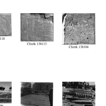
8118
Cfeetk 138113
Cfeetk 138104
199