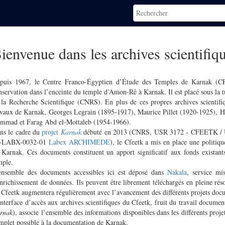
ienvenue dans les archives scientifiq
puis 1967, le Centre Franco-Égyptien d’Étude des Temples de Karnak (CFE
nservation dans l’enceinte du temple d’Amon-Rê à Karnak. Il est placé sous la 
 la Recherche Scientifique (CNRS). En plus de ces propres archives scientifiqu
avaux de Karnak, Georges Legrain (1895-1917), Maurice Pillet (1920-1925),
mmad et Farag Abd el-Mottaleb (1954-1966).
ns le cadre du
projet
Karnak
débuté en 2013 (CNRS, USR 3172 - CFEETK / U
-LABX-0032-01
Labex ARCHIMEDE
), le Cfeetk a mis en place une politiq
 Karnak. Ces documents constituent un apport significatif aux fonds existants
mple.
ensemble des documents accessibles ici est déposé dans
Nakala
, service m
enrichissement de données. Ils peuvent être librement téléchargés en pleine rés
 Cfeetk augmentera régulièrement avec l’avancement des différents projets docu
interface d’accès aux archives scientifiques du Cfeetk, fruit du travail documenta
rnak
), associe l’ensemble des informations disponibles dans les différents projets
mplet possible à la documentation de Karnak.