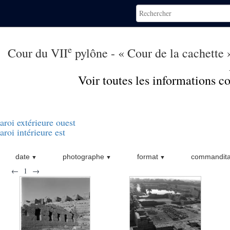
e
Cour du VII
pylône - « Cour de la cachette 
Voir toutes les informations 
aroi extérieure ouest
aroi intérieure est
date
photographe
format
commandita
←
1
→