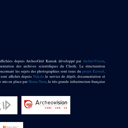
affichées depuis ArcheoGrid Karnak développé par
ArchéoVision
,
entation des archives scientifiques du Cfeetk. La structuration
oncernant les sujets des photographies sont issus du
projet
Karnak
.
 sont affichés depuis
Nakala
le service de dépôt, documentation et
e mis en place par
Huma-Num
, la très grande infrastructure française