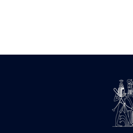
Zone des Pylônes Centraux
e
III
pylône
« Porte » de Ramsès IX
e
IV
pylône
e
Cour nord du IV
pylône
e
Cour sud du IV
pylône
e
Cour axiale du V
pylône, avant-
e
porte du VI
pylône
e
VI
pylône
e
Cour axiale du VI
pylône
e
Cour nord du VI
pylône
e
Cour sud du VI
pylône
Objets découverts
Zone Centrale du Temple
Chapelle de Kamoutef
Chapelle de Philippe Arrhidée
Portique du sanctuaire de la