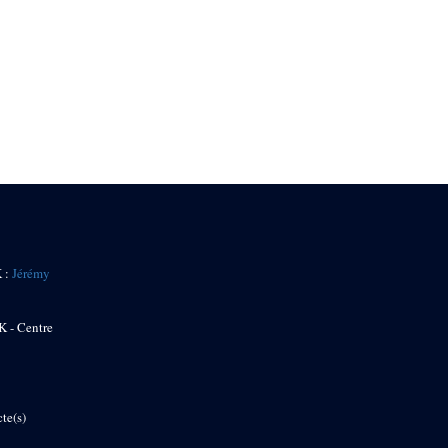
K :
Jérémy
K - Centre
te(s)