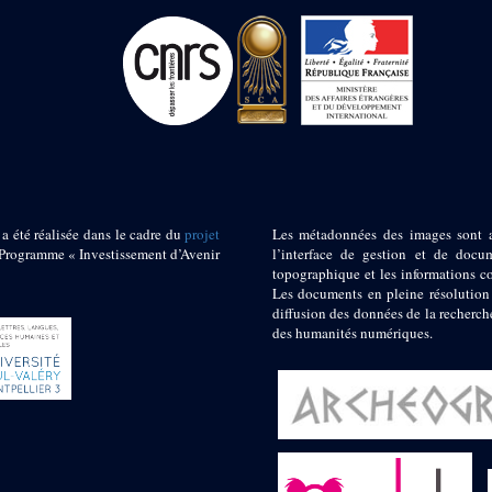
 a été réalisée dans le cadre du
projet
Les métadonnées des images sont 
ogramme « Investissement d’Avenir
l’interface de gestion et de docum
topographique et les informations c
Les documents en pleine résolution
diffusion des données de la recherch
des humanités numériques.