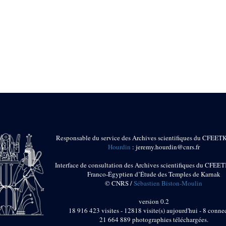
Responsable du service des Archives scientifiques du CFEET
Hourdin
: jeremy.hourdin@cnrs.fr
Interface de consultation des Archives scientifiques du CFEET
Franco-Égyptien d’Étude des Temples de Karnak
© CNRS /
Sébastien Biston-Moulin
version 0.2
18 916 423 visites - 12818 visite(s) aujourd'hui - 8 connec
21 664 889 photographies téléchargées.