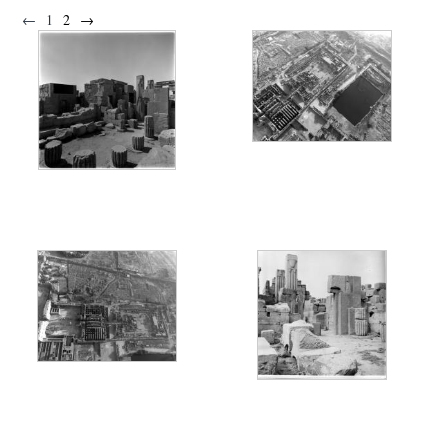
←
1
2
→