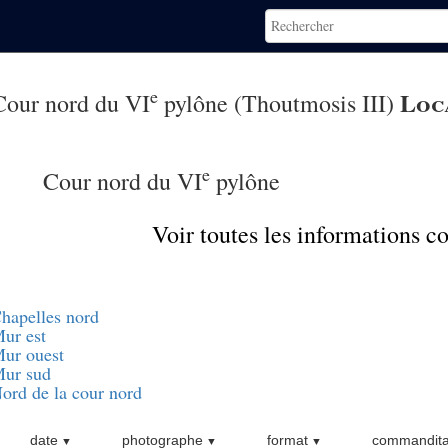
e
Loc
Cour nord du VI
pylône (Thoutmosis III)
e
Cour nord du VI
pylône
Voir toutes les informations 
hapelles nord
ur est
ur ouest
ur sud
ord de la cour nord
date
photographe
format
commandita