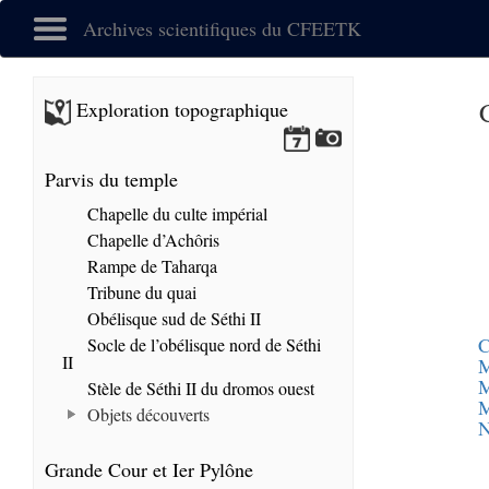
Archives scientifiques du CFEETK
Exploration topographique
Parvis du temple
Chapelle du culte impérial
Chapelle d’Achôris
Rampe de Taharqa
Tribune du quai
Obélisque sud de Séthi II
C
Socle de l’obélisque nord de Séthi
II
M
M
Stèle de Séthi II du dromos ouest
M
Objets découverts
N
Grande Cour et Ier Pylône