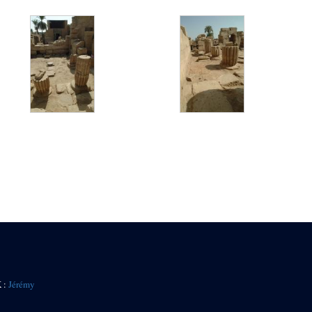
K :
Jérémy