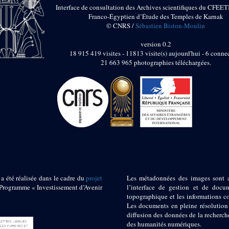
Interface de consultation des Archives scientifiques du CFEET
Franco-Égyptien d’Étude des Temples de Karnak
© CNRS /
Sébastien Biston-Moulin
version 0.2
18 915 419 visites - 11813 visite(s) aujourd'hui - 6 connec
21 663 965 photographies téléchargées.
 a été réalisée dans le cadre du
projet
Les métadonnées des images sont 
ogramme « Investissement d’Avenir
l’interface de gestion et de docum
topographique et les informations c
Les documents en pleine résolution
diffusion des données de la recherch
des humanités numériques.