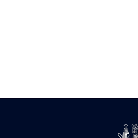
Zone des Pylônes Centraux
e
III
pylône
« Porte » de Ramsès IX
e
IV
pylône
e
Cour nord du IV
pylône
e
Cour sud du IV
pylône
e
Cour axiale du V
pylône, avant-
e
porte du VI
pylône
e
VI
pylône
e
Cour axiale du VI
pylône
e
Cour nord du VI
pylône
e
Cour sud du VI
pylône
Objets découverts
Zone Centrale du Temple
Chapelle de Kamoutef
Chapelle de Philippe Arrhidée
Portique du sanctuaire de la