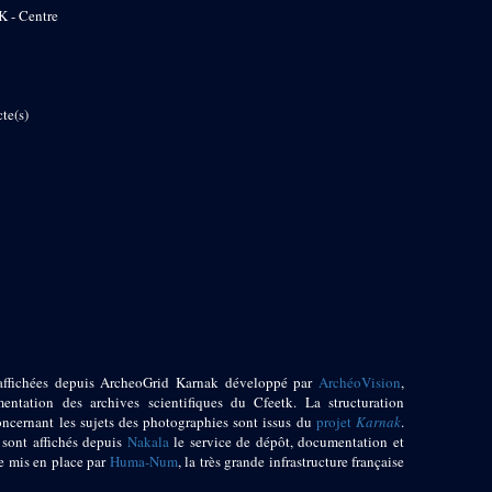
K - Centre
te(s)
affichées depuis ArcheoGrid Karnak développé par
ArchéoVision
,
entation des archives scientifiques du Cfeetk. La structuration
oncernant les sujets des photographies sont issus du
projet
Karnak
.
 sont affichés depuis
Nakala
le service de dépôt, documentation et
e mis en place par
Huma-Num
, la très grande infrastructure française