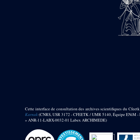
barque
« Palais de Maât »
Objets découverts
Zone de l'Akhmenou
Salle des fêtes « Heret-ib »
Autel de la salle solaire
Base de statue
Base de statue de Thoutmosis III
Base et pieds d’un groupe
statuaire
Fragment inférieur de statue de
Thoutmosis III présentant un autel à
libation
Statue agenouillée
Cette interface de consultation des archives scientifiques du Cfeetk
Table d’offrandes de Thoutmosis
Karnak
(CNRS, USR 3172 - CFEETK / UMR 5140, Équipe ENiM - Pr
III
» ANR-11-LABX-0032-01 Labex ARCHIMEDE)
Objets découverts
Mur extérieur de Thoutmosis III