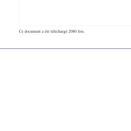
Ce document a été téléchargé 2080 fois.
18 939 847 visites - 291