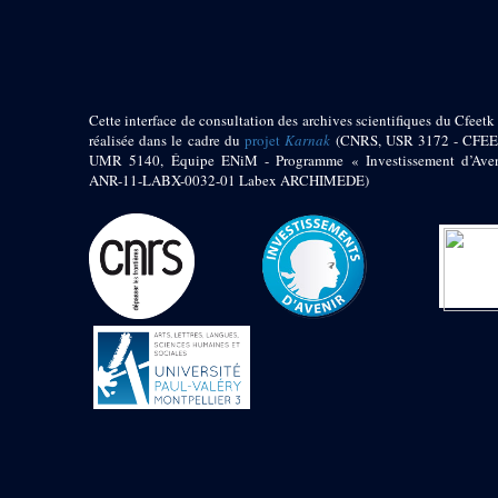
pylône
e
Cour axiale du V
pylône, avant-porte du
e
VI
pylône
e
VI
pylône
e
Cour axiale du VI
Cette interface de consultation des archives scientifiques du Cfeetk 
pylône
réalisée dans le cadre du
projet
Karnak
(CNRS, USR 3172 - CFEE
UMR 5140, Équipe ENiM - Programme « Investissement d’Aven
e
Cour nord du VI
ANR-11-LABX-0032-01 Labex ARCHIMEDE)
pylône
e
Cour sud du VI
pylône
Objets découverts
Zone Centrale du Temple
Chapelle de
Kamoutef
Chapelle de Philippe
Arrhidée
Portique du
sanctuaire de la barque
« Palais de Maât »