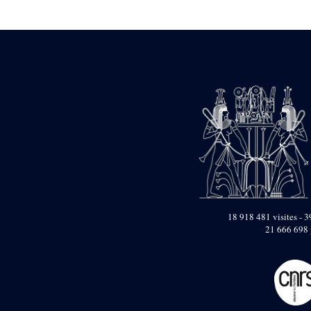
Statue d’un roi
agenouillé présentant
une table d’offrandes de
Séthi II
Statue porte-
enseigne de Séthi II
Statue porte-
enseigne de Séthi II
Stèle de la campagne
nubienne de
Psammétique II
Objets découverts
Zone des Pylônes
Centraux
e
III
pylône
18 918 481 visites - 3
21 666 698 
« Porte » de Ramsès
IX
e
IV
pylône
e
Cour nord du IV
pylône
e
Cour sud du IV