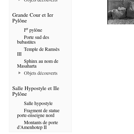
Grande Cour et Ier
Pylône
er
I
pylône
Porte sud des
bubastites
Temple de Ramsès
III
Sphinx au nom de
Masaharta
Objets découverts
Salle Hypostyle et IIe
Pylône
Salle hypostyle
Fragment de statue
porte-enseigne nord
Montants de porte
d’Amenhotep II