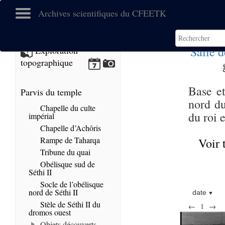
Archives scientifiques du CFEETK
Salle d
Exploration
topographique
Base et
Parvis du temple
nord du
Chapelle du culte
du roi 
impérial
Chapelle d’Achôris
Rampe de Taharqa
Voir 
Tribune du quai
Obélisque sud de
Séthi II
Socle de l’obélisque
nord de Séthi II
date
Stèle de Séthi II du
←
1
→
dromos ouest
Objets découverts