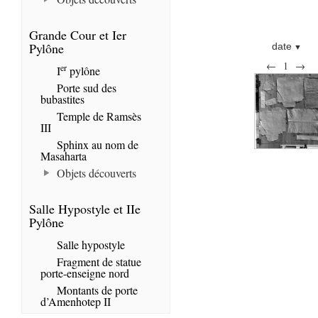
Grande Cour et Ier
Pylône
date
←
1
→
er
I
pylône
Porte sud des
bubastites
Temple de Ramsès
III
Sphinx au nom de
Masaharta
Objets découverts
Salle Hypostyle et IIe
Pylône
Salle hypostyle
Fragment de statue
porte-enseigne nord
Montants de porte
d’Amenhotep II