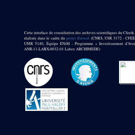
pylône
e
Cour axiale du V
pylône, avant-porte du
e
VI
pylône
e
VI
pylône
e
Cour axiale du VI
Cette interface de consultation des archives scientifiques du Cfeetk 
pylône
réalisée dans le cadre du
projet
Karnak
(CNRS, USR 3172 - CFEE
UMR 5140, Équipe ENiM - Programme « Investissement d’Aven
e
Cour nord du VI
ANR-11-LABX-0032-01 Labex ARCHIMEDE)
pylône
e
Cour sud du VI
pylône
Objets découverts
Zone Centrale du Temple
Chapelle de
Kamoutef
Chapelle de Philippe
Arrhidée
Portique du
sanctuaire de la barque
« Palais de Maât »