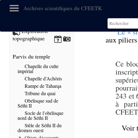
Archives scientifiques du CFEETK
Le « s
Exploration
topographique
aux piliers
Parvis du temple
Ce bloc
Chapelle du culte
inscrip
impérial
supéri
Chapelle d’Achôris
Rampe de Taharqa
pourrai
Tribune du quai
243 et 
Obélisque sud de
à part
Séthi II
CFEET
Socle de l’obélisque
nord de Séthi II
Stèle de Séthi II du
Voir 
dromos ouest
Objets découverts