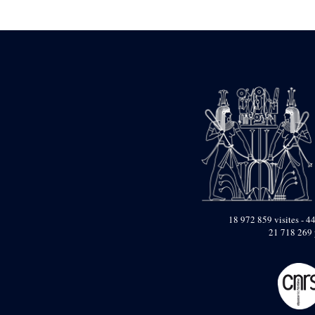
Statue d’un roi
agenouillé présentant
une table d’offrandes de
Séthi II
Statue porte-
enseigne de Séthi II
Statue porte-
enseigne de Séthi II
Stèle de la campagne
nubienne de
Psammétique II
Objets découverts
Zone des Pylônes
Centraux
e
III
pylône
18 972 859 visites - 44
21 718 269 
« Porte » de Ramsès
IX
e
IV
pylône
e
Cour nord du IV
pylône
e
Cour sud du IV