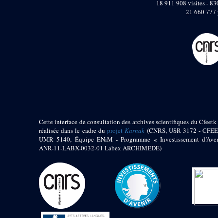
pylône
18 911 908 visites - 830
21 660 777 
e
Cour axiale du V
pylône, avant-porte du
e
VI
pylône
e
VI
pylône
e
Cour axiale du VI
pylône
e
Cour nord du VI
pylône
e
Cour sud du VI
pylône
Objets découverts
Cette interface de consultation des archives scientifiques du Cfeetk 
réalisée dans le cadre du
projet
Karnak
(CNRS, USR 3172 - CFEE
Zone Centrale du Temple
UMR 5140, Équipe ENiM - Programme « Investissement d’Aven
ANR-11-LABX-0032-01 Labex ARCHIMEDE)
Chapelle de
Kamoutef
Chapelle de Philippe
Arrhidée
Portique du
sanctuaire de la barque
« Palais de Maât »