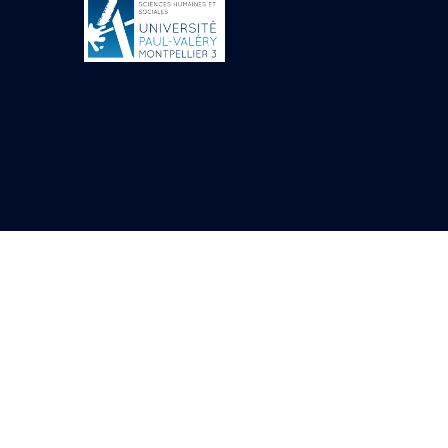
Objets découverts
Zone de l'Akhmenou
Salle des fêtes «
Heret-ib »
Autel de la salle
solaire
Base de statue
Base de statue de
Thoutmosis III
Base et pieds d’un
groupe statuaire
Fragment inférieur
de statue de Thoutmosis
III présentant un autel à
libation
Statue agenouillée
Table d’offrandes de
Thoutmosis III
Objets découverts