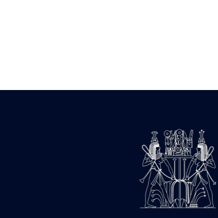
Statue d’un roi
agenouillé présentant
une table d’offrandes de
Séthi II
Statue porte-
enseigne de Séthi II
Statue porte-
enseigne de Séthi II
Stèle de la campagne
nubienne de
Psammétique II
Objets découverts
Zone des Pylônes
Centraux
e
III
pylône
« Porte » de Ramsès
IX
e
IV
pylône
e
Cour nord du IV
pylône
e
Cour sud du IV