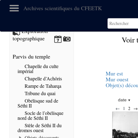
Archives scientifiques du CFEETK
Exploration
topographique
Voir 
Parvis du temple
Chapelle du culte
impérial
Mur est
Chapelle d’Achôris
Mur ouest
Objet(s) décou
Rampe de Taharqa
Tribune du quai
Obélisque sud de
date
Séthi II
←
1
2
→
Socle de l’obélisque
nord de Séthi II
Stèle de Séthi II du
dromos ouest
Objets découverts