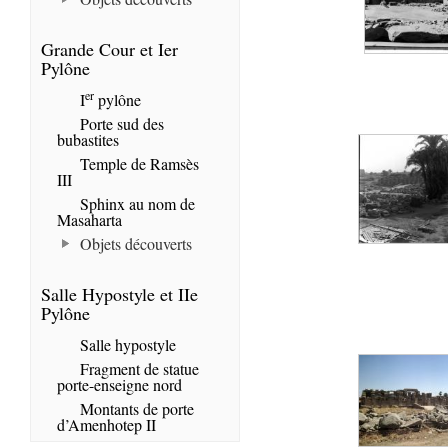
Grande Cour et Ier
Pylône
er
I
pylône
Porte sud des
bubastites
Temple de Ramsès
III
Sphinx au nom de
Masaharta
Objets découverts
Salle Hypostyle et IIe
Pylône
Salle hypostyle
Fragment de statue
porte-enseigne nord
Montants de porte
d’Amenhotep II