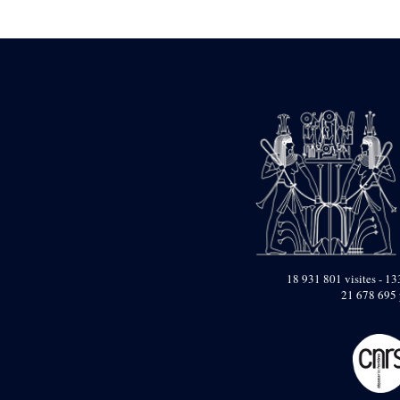
Statue d’un roi
agenouillé présentant
une table d’offrandes de
Séthi II
Statue porte-
enseigne de Séthi II
Statue porte-
enseigne de Séthi II
Stèle de la campagne
nubienne de
Psammétique II
Objets découverts
Zone des Pylônes
Centraux
e
III
pylône
18 931 801 visites - 133
21 678 695 
« Porte » de Ramsès
IX
e
IV
pylône
e
Cour nord du IV
pylône
e
Cour sud du IV