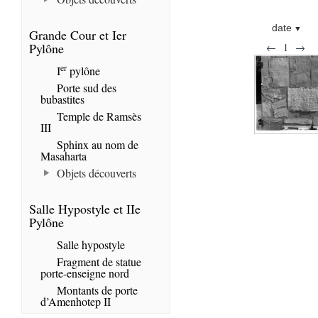
date
Grande Cour et Ier
Pylône
←
1
→
er
I
pylône
Porte sud des
bubastites
Temple de Ramsès
III
Sphinx au nom de
Masaharta
Objets découverts
Salle Hypostyle et IIe
Pylône
Salle hypostyle
Fragment de statue
porte-enseigne nord
Montants de porte
d’Amenhotep II