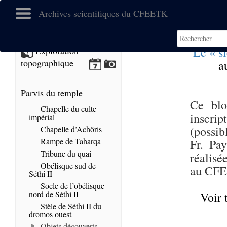
Archives scientifiques du CFEETK
Le « s
Exploration
topographique
a
Parvis du temple
Ce blo
Chapelle du culte
inscri
impérial
(possi
Chapelle d’Achôris
Rampe de Taharqa
Fr. Pa
Tribune du quai
réalisé
Obélisque sud de
au CF
Séthi II
Socle de l’obélisque
nord de Séthi II
Voir 
Stèle de Séthi II du
dromos ouest
Objets découverts