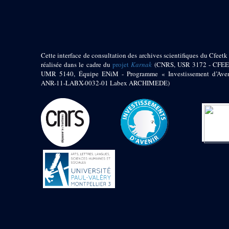
pylône
e
Cour axiale du V
pylône, avant-porte du
e
VI
pylône
e
VI
pylône
e
Cour axiale du VI
Cette interface de consultation des archives scientifiques du Cfeetk 
pylône
réalisée dans le cadre du
projet
Karnak
(CNRS, USR 3172 - CFEE
UMR 5140, Équipe ENiM - Programme « Investissement d’Aven
e
Cour nord du VI
ANR-11-LABX-0032-01 Labex ARCHIMEDE)
pylône
e
Cour sud du VI
pylône
Objets découverts
Zone Centrale du Temple
Chapelle de
Kamoutef
Chapelle de Philippe
Arrhidée
Portique du
sanctuaire de la barque
« Palais de Maât »