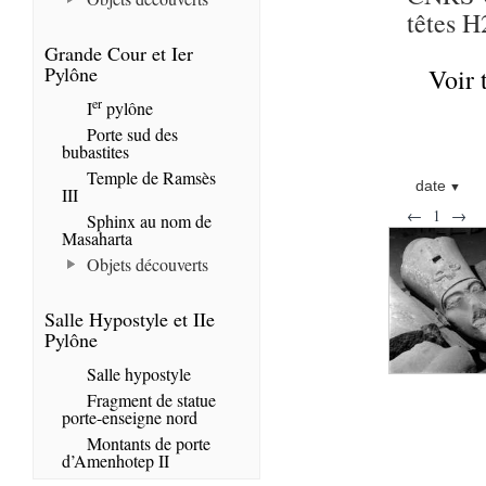
têtes H
Grande Cour et Ier
Pylône
Voir 
er
I
pylône
Porte sud des
bubastites
Temple de Ramsès
date
III
←
1
→
Sphinx au nom de
Masaharta
Objets découverts
Salle Hypostyle et IIe
Pylône
Salle hypostyle
Fragment de statue
porte-enseigne nord
Montants de porte
d’Amenhotep II