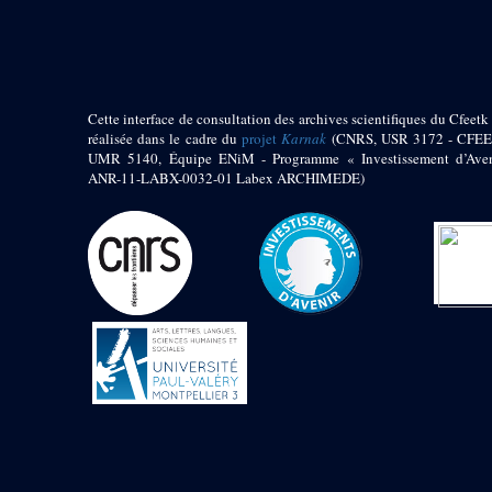
pylône
e
Cour axiale du V
pylône, avant-porte du
e
VI
pylône
e
VI
pylône
e
Cour axiale du VI
Cette interface de consultation des archives scientifiques du Cfeetk 
pylône
réalisée dans le cadre du
projet
Karnak
(CNRS, USR 3172 - CFEE
UMR 5140, Équipe ENiM - Programme « Investissement d’Aven
e
Cour nord du VI
ANR-11-LABX-0032-01 Labex ARCHIMEDE)
pylône
e
Cour sud du VI
pylône
Objets découverts
Zone Centrale du Temple
Chapelle de
Kamoutef
Chapelle de Philippe
Arrhidée
Portique du
sanctuaire de la barque
« Palais de Maât »