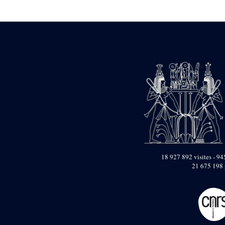
Statue d’un roi
agenouillé présentant
une table d’offrandes de
Séthi II
Statue porte-
enseigne de Séthi II
Statue porte-
enseigne de Séthi II
Stèle de la campagne
nubienne de
Psammétique II
Objets découverts
Zone des Pylônes
Centraux
e
III
pylône
18 927 892 visites - 945
21 675 198 
« Porte » de Ramsès
IX
e
IV
pylône
e
Cour nord du IV
pylône
e
Cour sud du IV