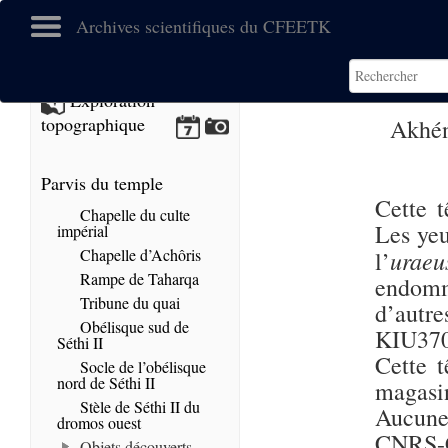
Archives scientifiques du CFEETK
Exploration
topographique
Akhén
Parvis du temple
Cette t
Chapelle du culte
Les yeu
impérial
Chapelle d’Achôris
uraeu
l’
Rampe de Taharqa
endomm
Tribune du quai
d’aut
Obélisque sud de
KIU370
Séthi II
Cette t
Socle de l’obélisque
nord de Séthi II
magasin
Stèle de Séthi II du
Aucune 
dromos ouest
CNRS-C
Objets découverts