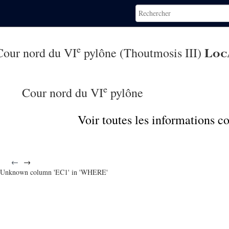
e
Loc
Cour nord du VI
pylône (Thoutmosis III)
e
Cour nord du VI
pylône
Voir toutes les informations 
←
→
Unknown column 'EC1' in 'WHERE'