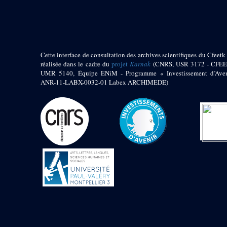
pylône
e
Cour axiale du V
pylône, avant-porte du
e
VI
pylône
e
VI
pylône
e
Cour axiale du VI
Cette interface de consultation des archives scientifiques du Cfeetk 
pylône
réalisée dans le cadre du
projet
Karnak
(CNRS, USR 3172 - CFEE
UMR 5140, Équipe ENiM - Programme « Investissement d’Aven
e
Cour nord du VI
ANR-11-LABX-0032-01 Labex ARCHIMEDE)
pylône
e
Cour sud du VI
pylône
Objets découverts
Zone Centrale du Temple
Chapelle de
Kamoutef
Chapelle de Philippe
Arrhidée
Portique du
sanctuaire de la barque
« Palais de Maât »