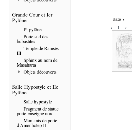
Grande Cour et Ier
Pylône
date
←
1
→
er
I
pylône
Porte sud des
bubastites
Temple de Ramsès
III
Sphinx au nom de
Masaharta
Objets découverts
Salle Hypostyle et IIe
Pylône
Salle hypostyle
Fragment de statue
porte-enseigne nord
Montants de porte
d’Amenhotep II