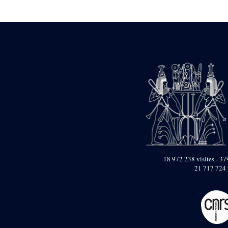
Statue d’un roi
agenouillé présentant
une table d’offrandes de
Séthi II
Statue porte-
enseigne de Séthi II
Statue porte-
enseigne de Séthi II
Stèle de la campagne
nubienne de
Psammétique II
Objets découverts
Zone des Pylônes
Centraux
e
III
pylône
18 972 238 visites - 379
21 717 724 
« Porte » de Ramsès
IX
e
IV
pylône
e
Cour nord du IV
pylône
e
Cour sud du IV