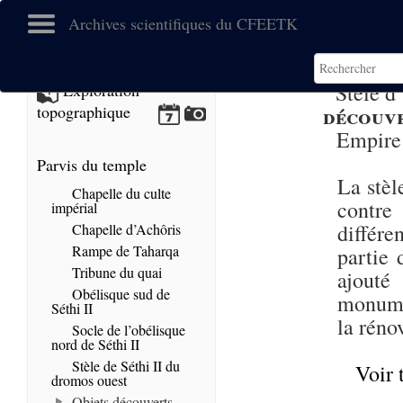
Archives scientifiques du CFEETK
Stèle d
Exploration
découv
topographique
Empir
Parvis du temple
La stèl
Chapelle du culte
contre
impérial
différ
Chapelle d’Achôris
Rampe de Taharqa
partie 
Tribune du quai
ajouté
Obélisque sud de
monumen
Séthi II
la réno
Socle de l’obélisque
nord de Séthi II
Stèle de Séthi II du
Voir 
dromos ouest
Objets découverts