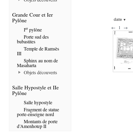
Grande Cour et Ier
Pylône
date
←
1
→
er
I
pylône
Porte sud des
bubastites
Temple de Ramsès
III
Sphinx au nom de
Masaharta
Objets découverts
Salle Hypostyle et IIe
Pylône
Salle hypostyle
Fragment de statue
porte-enseigne nord
Montants de porte
d’Amenhotep II