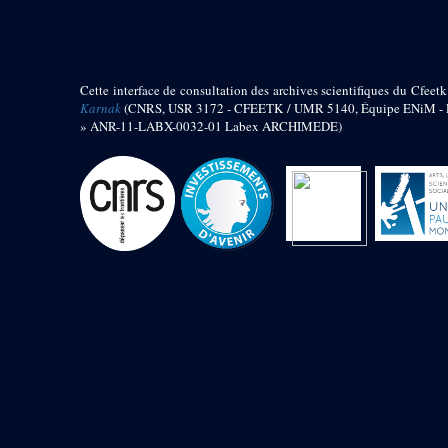
barque
« Palais de Maât »
Objets découverts
Cette interface de consultation des archives scientifiques du Cfeetk
Zone de l'Akhmenou
Karnak
(CNRS, USR 3172 - CFEETK / UMR 5140, Équipe ENiM - Pr
» ANR-11-LABX-0032-01 Labex ARCHIMEDE)
Salle des fêtes « Heret-ib »
Autel de la salle solaire
Base de statue
Base de statue de Thoutmosis III
Base et pieds d’un groupe
statuaire
Fragment inférieur de statue de
Thoutmosis III présentant un autel à
libation
Statue agenouillée
Table d’offrandes de Thoutmosis
III
Objets découverts
Mur extérieur de Thoutmosis III