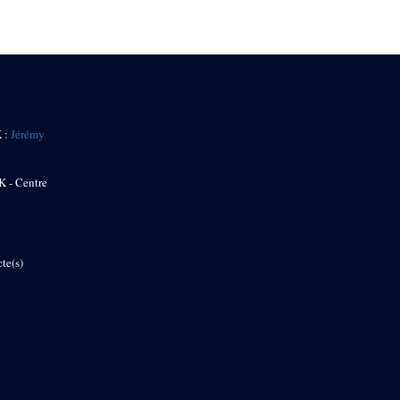
K :
Jérémy
K - Centre
te(s)