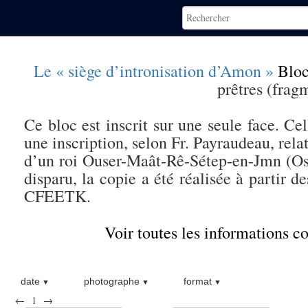
Le « siège d’intronisation d’Amon »
Bloc
prêtres (frag
Ce bloc est inscrit sur une seule face. Ce
une inscription, selon Fr. Payraudeau, relat
d’un roi Ouser-Maât-Rê-Sétep-en-Jmn (Oso
disparu, la copie a été réalisée à partir 
CFEETK.
Voir toutes les informations 
date
photographe
format
←
1
→