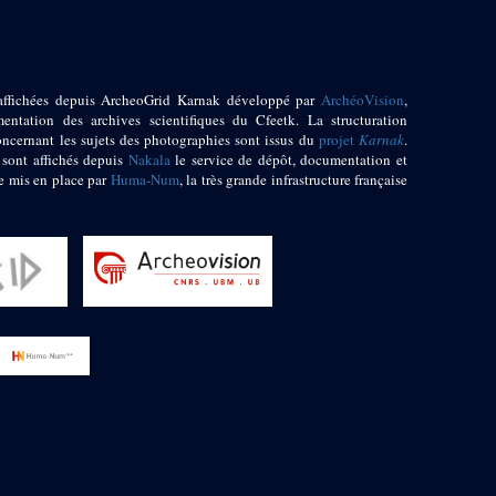
affichées depuis ArcheoGrid Karnak développé par
ArchéoVision
,
entation des archives scientifiques du Cfeetk. La structuration
oncernant les sujets des photographies sont issus du
projet
Karnak
.
 sont affichés depuis
Nakala
le service de dépôt, documentation et
e mis en place par
Huma-Num
, la très grande infrastructure française