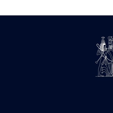
Zone des Pylônes Centraux
e
III
pylône
« Porte » de Ramsès IX
e
IV
pylône
e
Cour nord du IV
pylône
e
Cour sud du IV
pylône
e
Cour axiale du V
pylône, avant-
e
porte du VI
pylône
e
VI
pylône
e
Cour axiale du VI
pylône
e
Cour nord du VI
pylône
e
Cour sud du VI
pylône
Objets découverts
Zone Centrale du Temple
Chapelle de Kamoutef
Chapelle de Philippe Arrhidée
Portique du sanctuaire de la