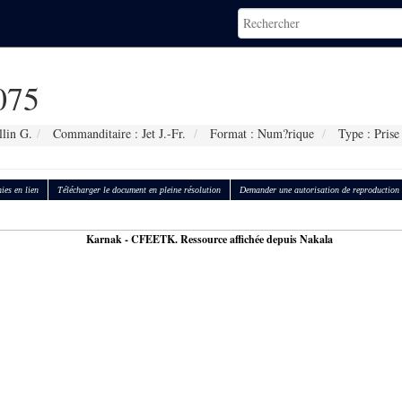
075
llin G.
Commanditaire : Jet J.-Fr.
Format : Num?rique
Type : Prise
ies en lien
Télécharger le document en pleine résolution
Demander une autorisation de reproduction