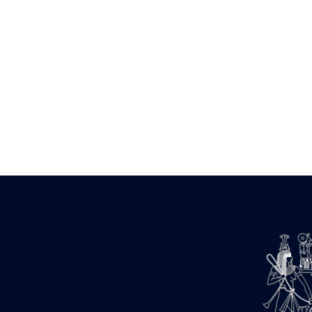
Zone des Pylônes Centraux
e
III
pylône
« Porte » de Ramsès IX
e
IV
pylône
e
Cour nord du IV
pylône
e
Cour sud du IV
pylône
e
Cour axiale du V
pylône, avant-
e
porte du VI
pylône
e
VI
pylône
e
Cour axiale du VI
pylône
e
Cour nord du VI
pylône
e
Cour sud du VI
pylône
Objets découverts
Zone Centrale du Temple
Chapelle de Kamoutef
Chapelle de Philippe Arrhidée
Portique du sanctuaire de la