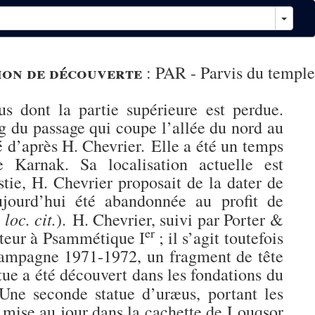
ion de découverte
:
PAR - Parvis du temple
s dont la partie supérieure est perdue.
g du passage qui coupe l’allée du nord au
é d’après H. Chevrier. Elle a été un temps
 Karnak. Sa localisation actuelle est
tie, H. Chevrier proposait de la dater de
jourd’hui été abandonnée au profit de
loc. cit.
,
). H. Chevrier, suivi par Porter &
er
pateur à Psammétique I
; il s’agit toutefois
campagne 1971-1972, un fragment de tête
tue a été découvert dans les fondations du
Une seconde statue d’uræus, portant les
 mise au jour dans la cachette de Louqsor