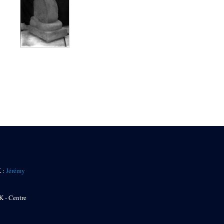
K :
Jérémy
K - Centre