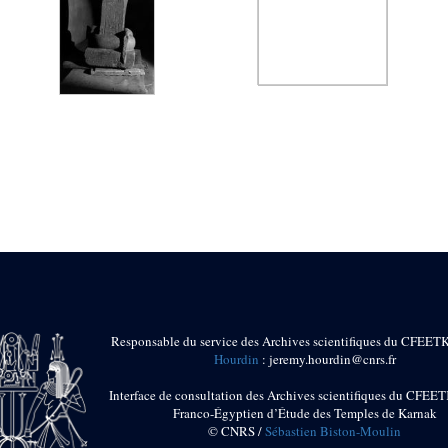
Responsable du service des Archives scientifiques du CFEET
Hourdin
: jeremy.hourdin@cnrs.fr
Interface de consultation des Archives scientifiques du CFEET
Franco-Égyptien d’Étude des Temples de Karnak
© CNRS /
Sébastien Biston-Moulin