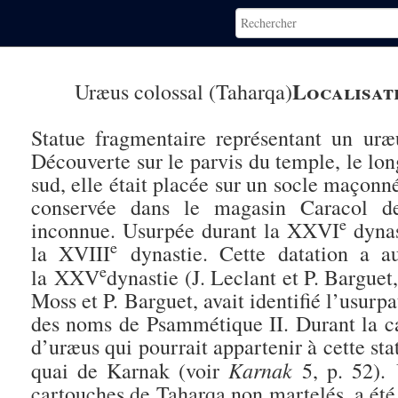
Localisat
Uræus colossal (Taharqa)
Statue fragmentaire représentant un uræu
Découverte sur le parvis du temple, le lon
sud, elle était placée sur un socle maçonn
conservée dans le magasin Caracol de
e
inconnue. Usurpée durant la XXVI
dynas
e
la XVIII
dynastie. Cette datation a au
e
la XXV
dynastie (J. Leclant et P. Barguet
Moss et P. Barguet, avait identifié l’usur
des noms de Psammétique II. Durant la 
d’uræus qui pourrait appartenir à cette sta
Karnak
quai de Karnak (voir
5, p. 52). 
cartouches de Taharqa non martelés, a été