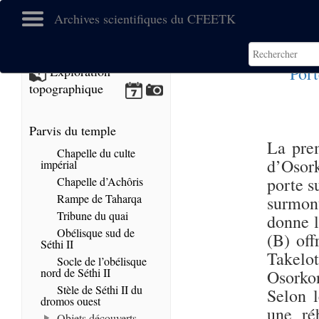
Archives scientifiques du CFEETK
Port
Exploration
topographique
Parvis du temple
La prem
Chapelle du culte
d’Osork
impérial
porte s
Chapelle d’Achôris
Rampe de Taharqa
surmon
Tribune du quai
donne l
Obélisque sud de
(B) off
Séthi II
Takelot
Socle de l’obélisque
nord de Séthi II
Osorkon
Stèle de Séthi II du
Selon 
dromos ouest
une ré
Objets découverts