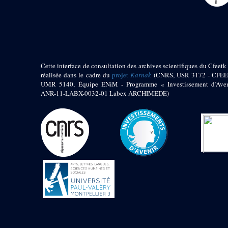
pylône
e
Cour axiale du V
pylône, avant-porte du
e
VI
pylône
e
VI
pylône
e
Cour axiale du VI
pylône
Cette interface de consultation des archives scientifiques du Cfeetk 
e
réalisée dans le cadre du
projet
Karnak
(CNRS, USR 3172 - CFEE
Cour nord du VI
pylône
UMR 5140, Équipe ENiM - Programme « Investissement d’Aven
ANR-11-LABX-0032-01 Labex ARCHIMEDE)
e
Cour sud du VI
pylône
Objets découverts
Zone Centrale du Temple
Chapelle de
Kamoutef
Chapelle de Philippe
Arrhidée
Portique du
sanctuaire de la barque
« Palais de Maât »