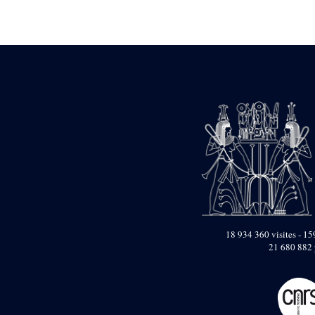
Statue d’un roi
agenouillé présentant
une table d’offrandes de
Séthi II
Statue porte-
enseigne de Séthi II
Statue porte-
enseigne de Séthi II
Stèle de la campagne
nubienne de
Psammétique II
Objets découverts
Zone des Pylônes
Centraux
e
III
pylône
« Porte » de Ramsès
18 934 360 visites - 159
IX
21 680 882 
e
IV
pylône
e
Cour nord du IV
pylône
e
Cour sud du IV