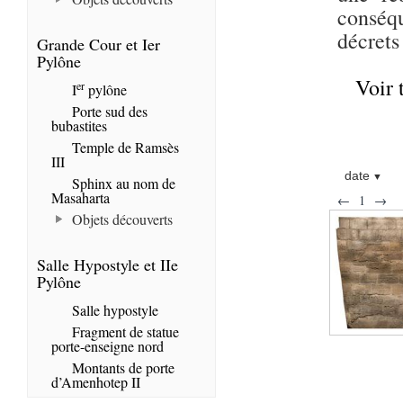
conséqu
décrets
Grande Cour et Ier
Pylône
Voir 
er
I
pylône
Porte sud des
bubastites
Temple de Ramsès
III
date
Sphinx au nom de
Masaharta
←
1
→
Objets découverts
Salle Hypostyle et IIe
Pylône
Salle hypostyle
Fragment de statue
porte-enseigne nord
Montants de porte
d’Amenhotep II