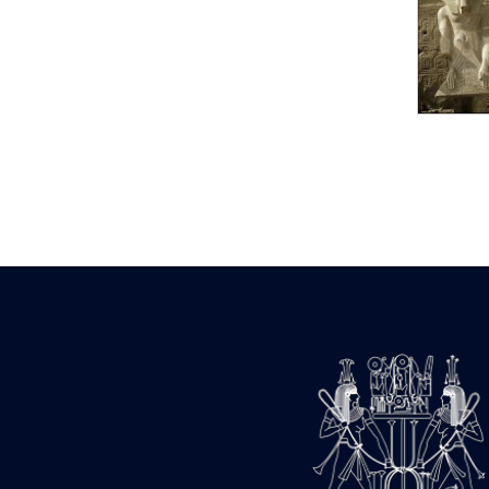
Statue d’un roi
agenouillé présentant
une table d’offrandes de
Séthi II
Statue porte-
enseigne de Séthi II
Statue porte-
enseigne de Séthi II
Stèle de la campagne
nubienne de
Psammétique II
Objets découverts
Zone des Pylônes
Centraux
e
III
pylône
« Porte » de Ramsès
IX
e
IV
pylône
e
Cour nord du IV
pylône
e
Cour sud du IV