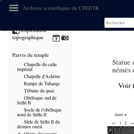
Archives scientifiques du CFEETK
Exploration
topographique
Parvis du temple
Statue 
Chapelle du culte
némès e
impérial
Chapelle d’Achôris
Rampe de Taharqa
Voir 
Tribune du quai
Obélisque sud de
Séthi II
Socle de l’obélisque
nord de Séthi II
date
Stèle de Séthi II du
←
1
2
→
dromos ouest
Objets découverts