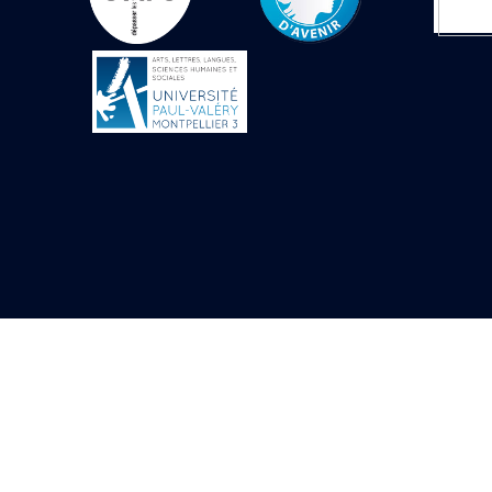
Objets découverts
Zone de l'Akhmenou
Salle des fêtes «
Heret-ib »
Autel de la salle
solaire
Base de statue
Base de statue de
Thoutmosis III
Base et pieds d’un
groupe statuaire
Fragment inférieur
de statue de Thoutmosis
III présentant un autel à
libation
Statue agenouillée
Table d’offrandes de
Thoutmosis III
Objets découverts