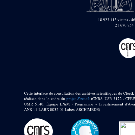
pylône
e
Cour axiale du V
pylône, avant-porte du
e
VI
pylône
18 923 113 visites - 46
e
21 670 854 
VI
pylône
e
Cour axiale du VI
pylône
e
Cour nord du VI
pylône
e
Cour sud du VI
pylône
Objets découverts
Zone Centrale du Temple
Cette interface de consultation des archives scientifiques du Cfeetk 
Chapelle de
Kamoutef
réalisée dans le cadre du
projet
Karnak
(CNRS, USR 3172 - CFEE
UMR 5140, Équipe ENiM - Programme « Investissement d’Aven
Chapelle de Philippe
ANR-11-LABX-0032-01 Labex ARCHIMEDE)
Arrhidée
Portique du
sanctuaire de la barque
« Palais de Maât »