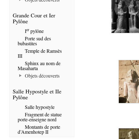
Grande Cour et Ier
Pylône
er
I
pylône
Porte sud des
bubastites
Temple de Ramsès
III
Sphinx au nom de
Masaharta
Objets découverts
Salle Hypostyle et IIe
Pylône
Salle hypostyle
Fragment de statue
porte-enseigne nord
Montants de porte
d’Amenhotep II