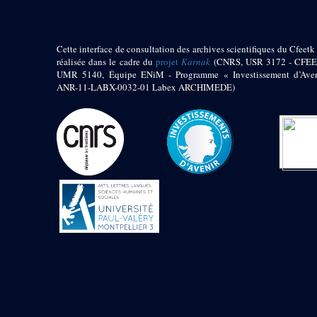
Objets découverts
Zone de l'Akhmenou
Cette interface de consultation des archives scientifiques du Cfeetk 
Salle des fêtes «
réalisée dans le cadre du
projet
Karnak
(CNRS, USR 3172 - CFEE
Heret-ib »
UMR 5140, Équipe ENiM - Programme « Investissement d’Aven
ANR-11-LABX-0032-01 Labex ARCHIMEDE)
Autel de la salle
solaire
Base de statue
Base de statue de
Thoutmosis III
Base et pieds d’un
groupe statuaire
Fragment inférieur
de statue de Thoutmosis
III présentant un autel à
libation
Statue agenouillée
Table d’offrandes de
Thoutmosis III
Objets découverts