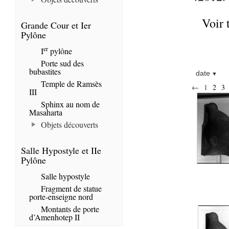
Voir 
Grande Cour et Ier
Pylône
er
I
pylône
Porte sud des
bubastites
date
Temple de Ramsès
←
1
2
3
III
Sphinx au nom de
Masaharta
Objets découverts
Salle Hypostyle et IIe
Pylône
Salle hypostyle
Fragment de statue
porte-enseigne nord
Montants de porte
d’Amenhotep II