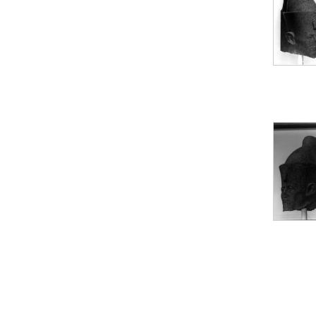
Statue d’un roi
agenouillé présentant
une table d’offrandes de
Séthi II
Statue porte-
enseigne de Séthi II
Statue porte-
enseigne de Séthi II
Stèle de la campagne
nubienne de
Psammétique II
Objets découverts
Zone des Pylônes
Centraux
e
III
pylône
« Porte » de Ramsès
IX
e
IV
pylône
e
Cour nord du IV
pylône
e
Cour sud du IV