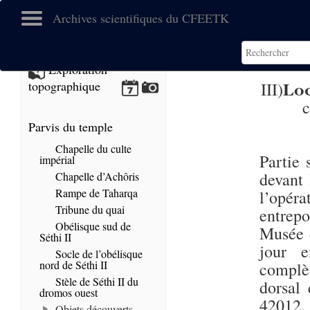
Archives scientifiques du CFEETK
Exploration
Loc
topographique
III)
c
Parvis du temple
Chapelle du culte
Partie 
impérial
devant 
Chapelle d’Achôris
Rampe de Taharqa
l’opéra
Tribune du quai
entrepo
Obélisque sud de
Musée d
Séthi II
jour 
Socle de l’obélisque
nord de Séthi II
complèt
Stèle de Séthi II du
dorsal
dromos ouest
42012.
Objets découverts