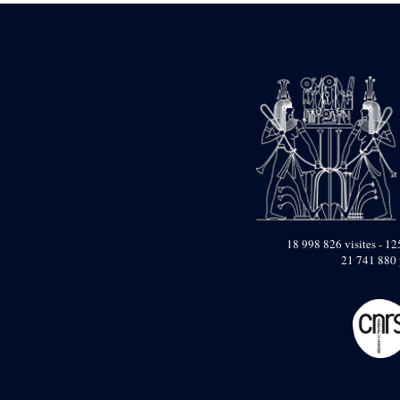
pylône
e
Cour axiale du V
pylône, avant-porte du
e
VI
pylône
e
VI
pylône
e
Cour axiale du VI
pylône
e
Cour nord du VI
pylône
e
Cour sud du VI
pylône
Objets découverts
18 998 826 visites - 125
Zone Centrale du Temple
21 741 880 
Chapelle de
Kamoutef
Chapelle de Philippe
Arrhidée
Portique du
sanctuaire de la barque
« Palais de Maât »