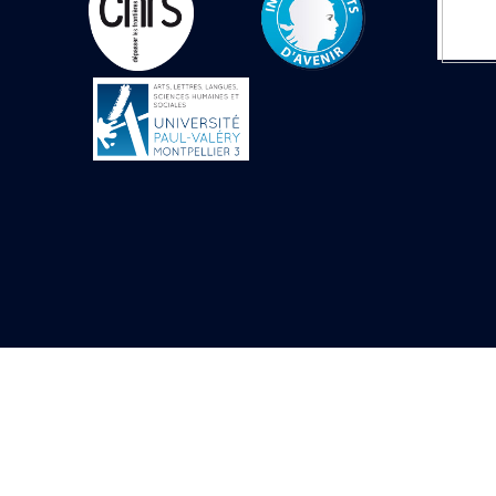
Objets découverts
Zone de l'Akhmenou
Salle des fêtes «
Heret-ib »
Autel de la salle
solaire
Base de statue
Base de statue de
Thoutmosis III
Base et pieds d’un
groupe statuaire
Fragment inférieur
de statue de Thoutmosis
III présentant un autel à
libation
Statue agenouillée
Table d’offrandes de
Thoutmosis III
Objets découverts