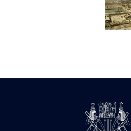
Statue d’un roi
agenouillé présentant
une table d’offrandes de
Séthi II
Statue porte-
enseigne de Séthi II
Statue porte-
enseigne de Séthi II
Stèle de la campagne
nubienne de
Psammétique II
Objets découverts
Zone des Pylônes
Centraux
e
III
pylône
« Porte » de Ramsès
IX
e
IV
pylône
e
Cour nord du IV
pylône
e
Cour sud du IV