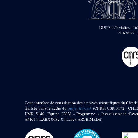
pylône
e
Cour axiale du V
pylône, avant-porte du
e
VI
pylône
e
VI
pylône
18 923 075 visites - 463
e
21 670 827 
Cour axiale du VI
pylône
e
Cour nord du VI
pylône
e
Cour sud du VI
pylône
Objets découverts
Zone Centrale du Temple
Chapelle de
Kamoutef
Cette interface de consultation des archives scientifiques du Cfeetk 
Chapelle de Philippe
réalisée dans le cadre du
projet
Karnak
(CNRS, USR 3172 - CFEE
Arrhidée
UMR 5140, Équipe ENiM - Programme « Investissement d’Aven
ANR-11-LABX-0032-01 Labex ARCHIMEDE)
Portique du
sanctuaire de la barque
« Palais de Maât »