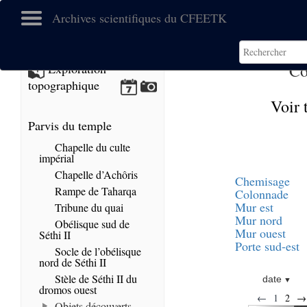
Archives scientifiques du CFEETK
Co
Exploration
topographique
Voir 
Parvis du temple
Chapelle du culte
impérial
Chapelle d’Achôris
Chemisage
Rampe de Taharqa
Colonnade
Mur est
Tribune du quai
Mur nord
Obélisque sud de
Mur ouest
Séthi II
Porte sud-est
Socle de l’obélisque
nord de Séthi II
Stèle de Séthi II du
date
dromos ouest
←
1
2
→
Objets découverts