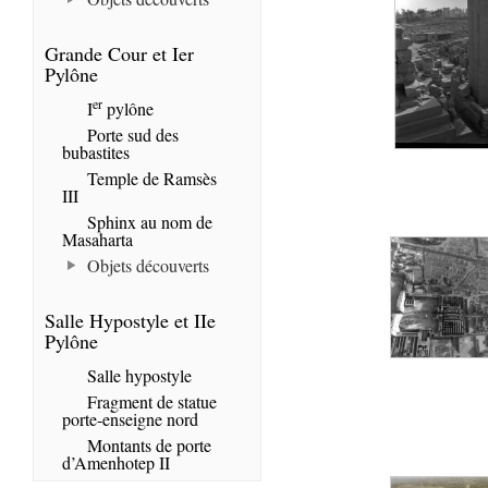
Grande Cour et Ier
Pylône
er
I
pylône
Porte sud des
bubastites
Temple de Ramsès
III
Sphinx au nom de
Masaharta
Objets découverts
Salle Hypostyle et IIe
Pylône
Salle hypostyle
Fragment de statue
porte-enseigne nord
Montants de porte
d’Amenhotep II