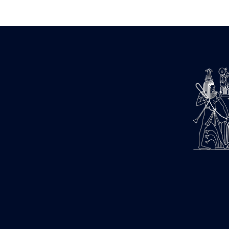
barque
« Palais de Maât »
Objets découverts
Zone de l'Akhmenou
Salle des fêtes « Heret-ib »
Autel de la salle solaire
Base de statue
Base de statue de Thoutmosis III
Base et pieds d’un groupe
statuaire
Fragment inférieur de statue de
Thoutmosis III présentant un autel à
libation
Statue agenouillée
Table d’offrandes de Thoutmosis
III
Objets découverts
Mur extérieur de Thoutmosis III