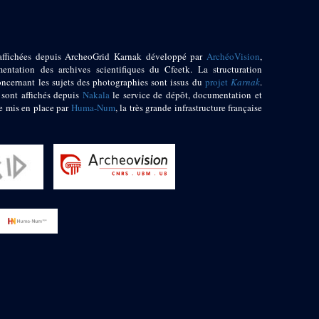
affichées depuis ArcheoGrid Karnak développé par
ArchéoVision
,
entation des archives scientifiques du Cfeetk. La structuration
oncernant les sujets des photographies sont issus du
projet
Karnak
.
 sont affichés depuis
Nakala
le service de dépôt, documentation et
e mis en place par
Huma-Num
, la très grande infrastructure française