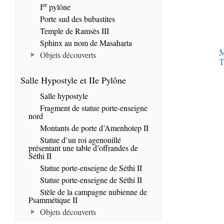
er
I
pylône
Porte sud des bubastites
Temple de Ramsès III
Sphinx au nom de Masaharta
M
Objets découverts
T
Salle Hypostyle et IIe Pylône
Salle hypostyle
Fragment de statue porte-enseigne
nord
Montants de porte d’Amenhotep II
Statue d’un roi agenouillé
présentant une table d’offrandes de
Séthi II
Statue porte-enseigne de Séthi II
Statue porte-enseigne de Séthi II
Stèle de la campagne nubienne de
Psammétique II
Objets découverts