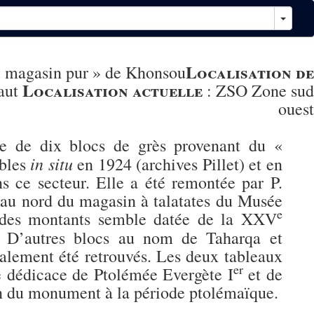
Localisation de
« magasin pur » de Khonsou
Localisation actuelle
aut
:
ZSO Zone sud
ouest
le de dix blocs de grès provenant du «
in situ
ibles
en 1924 (archives Pillet) et en
s ce secteur. Elle a été remontée par P.
 au nord du magasin à talatates du Musée
e
s des montants semble datée de la XXV
. D’autres blocs au nom de Taharqa et
alement été retrouvés. Les deux tableaux
er
ne dédicace de Ptolémée Evergète I
et de
on du monument à la période ptolémaïque.