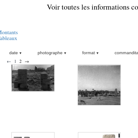
Voir toutes les informations 
ontants
ableaux
date
photographe
format
commandita
←
1
2
→