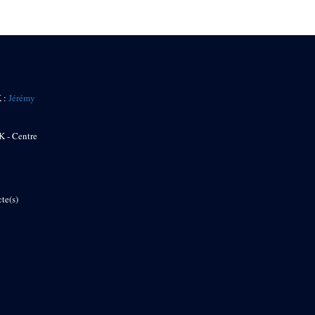
K :
Jérémy
K - Centre
te(s)