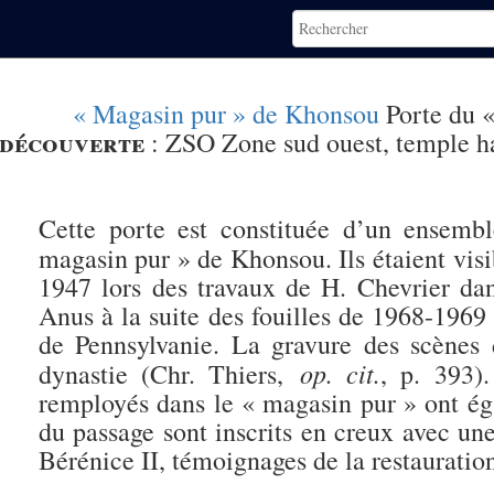
« Magasin pur » de Khonsou
Porte du 
découverte
:
ZSO Zone sud ouest, temple h
Cette porte est constituée d’un ensemb
magasin pur » de Khonsou. Ils étaient vis
1947 lors des travaux de H. Chevrier dan
Anus à la suite des fouilles de 1968-1969
de Pennsylvanie. La gravure des scène
op. cit.
dynastie (Chr. Thiers,
, p. 393)
remployés dans le « magasin pur » ont ég
du passage sont inscrits en creux avec u
Bérénice II, témoignages de la restaurati