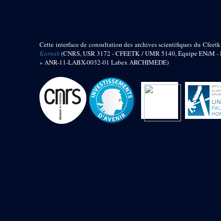
barque
« Palais de Maât »
Objets découverts
Cette interface de consultation des archives scientifiques du Cfeetk
Zone de l'Akhmenou
Karnak
(CNRS, USR 3172 - CFEETK / UMR 5140, Équipe ENiM - Pr
» ANR-11-LABX-0032-01 Labex ARCHIMEDE)
Salle des fêtes « Heret-ib »
Autel de la salle solaire
Base de statue
Base de statue de Thoutmosis III
Base et pieds d’un groupe
statuaire
Fragment inférieur de statue de
Thoutmosis III présentant un autel à
libation
Statue agenouillée
Table d’offrandes de Thoutmosis
III
Objets découverts
Mur extérieur de Thoutmosis III