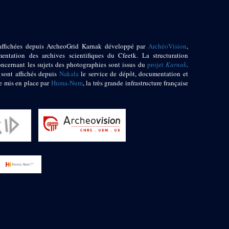
affichées depuis ArcheoGrid Karnak développé par
ArchéoVision
,
entation des archives scientifiques du Cfeetk. La structuration
oncernant les sujets des photographies sont issus du
projet
Karnak
.
 sont affichés depuis
Nakala
le service de dépôt, documentation et
e mis en place par
Huma-Num
, la très grande infrastructure française