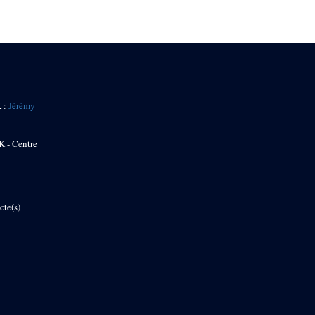
K :
Jérémy
K - Centre
cte(s)