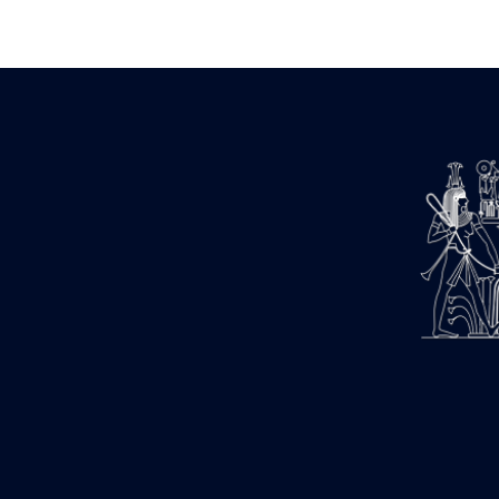
Zone des Pylônes Centraux
e
III
pylône
« Porte » de Ramsès IX
e
IV
pylône
e
Cour nord du IV
pylône
e
Cour sud du IV
pylône
e
Cour axiale du V
pylône, avant-
e
porte du VI
pylône
e
VI
pylône
e
Cour axiale du VI
pylône
e
Cour nord du VI
pylône
e
Cour sud du VI
pylône
Objets découverts
Zone Centrale du Temple
Chapelle de Kamoutef
Chapelle de Philippe Arrhidée
Portique du sanctuaire de la