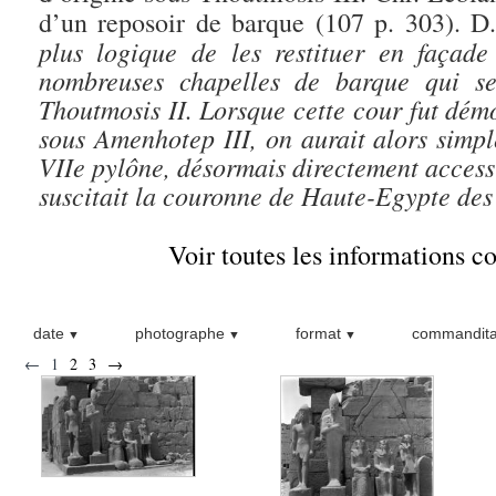
d’un reposoir de barque (
107
p. 303). D
plus logique de les restituer en façad
nombreuses chapelles de barque qui se
Thoutmosis II. Lorsque cette cour fut démo
sous Amenhotep III, on aurait alors simpl
VIIe pylône, désormais directement access
suscitait la couronne de Haute-Egypte des
Voir toutes les informations 
date
photographe
format
commandita
←
1
2
3
→