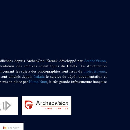
affichées depuis ArcheoGrid Karnak développé par
ArchéoVision
,
entation des archives scientifiques du Cfeetk. La structuration
oncernant les sujets des photographies sont issus du
projet
Karnak
.
 sont affichés depuis
Nakala
le service de dépôt, documentation et
e mis en place par
Huma-Num
, la très grande infrastructure française