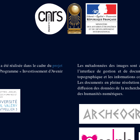
 a été réalisée dans le cadre du
projet
Les métadonnées des images sont 
ogramme « Investissement d’Avenir
l’interface de gestion et de docum
topographique et les informations c
Les documents en pleine résolution
diffusion des données de la recherch
des humanités numériques.