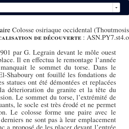
aire
Colosse osiriaque occidental (Thoutmosis
alisation de découverte
:
ASN.PY7.st4.o
1901 par G. Legrain devant le môle ouest
place. Il en effectua le remontage l’année
il manquait le sommet du torse. Dans le
l-Shaboury ont fouillé les fondations de
es statues ont été démontées et replacées
a déterioration du granite et la tête du
asion. Le sommet du torse, l’extrémité de
ants, le socle est très érodé et ne permet
ion. Le colosse forme une paire avec le
s derniers ne sont pas à leur emplacement
c a proposé de les placer devant l’entrée