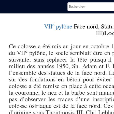
e
VII
pylône
Face nord
,
Statu
Loc
III)
Ce colosse a été mis au jour en octobre 
e
du VII
pylône, le socle semblait être en 
suivante, sans replacer la tête puisqu’
milieu des années 1950, Sh. Adam et F. E
l’ensemble des statues de la face nord. L
sur des fondations en béton pour éviter l
colosse a été remise en place à cette occ
la couronne, le nez et la barbe sont manqu
pas d’observer les traces d’une inscript
colosse osiriaque est de la face nord. Ce
d’origine sous Thoutmosis III. Chr. Leblan