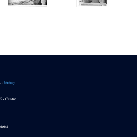
K :
Jérémy
K - Centre
te(s)