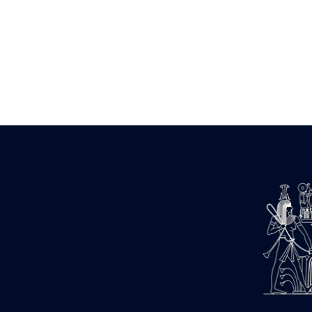
barque
« Palais de Maât »
Objets découverts
Zone de l'Akhmenou
Salle des fêtes « Heret-ib »
Autel de la salle solaire
Base de statue
Base de statue de Thoutmosis III
Base et pieds d’un groupe
statuaire
Fragment inférieur de statue de
Thoutmosis III présentant un autel à
libation
Statue agenouillée
Table d’offrandes de Thoutmosis
III
Objets découverts
Mur extérieur de Thoutmosis III