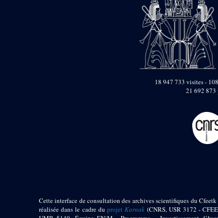
Objets découverts
Zone de l'Akhmenou
Salle des fêtes «
Heret-ib »
Autel de la salle
solaire
Base de statue
18 947 733 visites - 108
21 692 873 
Base de statue de
Thoutmosis III
Base et pieds d’un
groupe statuaire
Fragment inférieur
de statue de Thoutmosis
III présentant un autel à
libation
Statue agenouillée
Table d’offrandes de
Thoutmosis III
Objets découverts
Cette interface de consultation des archives scientifiques du Cfeetk 
réalisée dans le cadre du
projet
Karnak
(CNRS, USR 3172 - CFEE