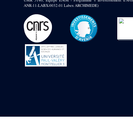
UMR 5140, Équipe ENiM - Programme « Investissement d’Aven
Mur extérieur de
ANR-11-LABX-0032-01 Labex ARCHIMEDE)
Thoutmosis III
Magasin nord 2
(MN2)
Mur extérieur de
Thoutmosis III
Zone Solaire de l'Est
Colonnade orientale
de Taharqa
Temple de l’est de
Ramsès II
Zone Osirienne de l'Est
Chapelle
anépigraphe avec
claustrum
Chapelle d’Osiris
Heqa-djet
Objets découverts