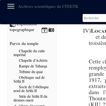
Archives scientifiques du CFEETK
Exploration
Local
topographique
IV)
et d
troisi
Parvis du temple
Chapelle du culte
impérial
Cette c
Chapelle d’Achôris
Rampe de Taharqa
remploy
Tribune du quai
grande
Obélisque sud de
1917, 
Séthi II
extraits
Socle de l’obélisque
nord de Séthi II
dans l
Stèle de Séthi II du
Thoutm
dromos ouest
(KIU 27
Objets découverts