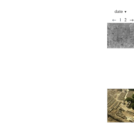
Statue d’un roi
agenouillé présentant
une table d’offrandes de
date
Séthi II
←
1
2
→
Statue porte-
enseigne de Séthi II
Statue porte-
enseigne de Séthi II
Stèle de la campagne
nubienne de
Psammétique II
Objets découverts
Zone des Pylônes
Centraux
e
III
pylône
« Porte » de Ramsès
IX
e
IV
pylône
e
Cour nord du IV
pylône
e
Cour sud du IV