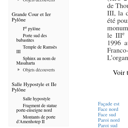
de Thou
III, la
Grande Cour et Ier
été pou
Pylône
monumen
er
I
pylône
e
le III
p
Porte sud des
bubastites
1996 a
Temple de Ramsès
Franc
III
L’organ
Sphinx au nom de
Masaharta
Objets découverts
Voir 
Salle Hypostyle et IIe
Pylône
Salle hypostyle
Façade est
Fragment de statue
Face nord
porte-enseigne nord
Face sud
Montants de porte
Paroi nord
d’Amenhotep II
Paroi sud