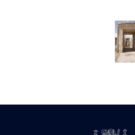
pylône
e
Cour axiale du V
pylône, avant-porte du
e
VI
pylône
e
VI
pylône
e
Cour axiale du VI
pylône
e
Cour nord du VI
pylône
e
Cour sud du VI
pylône
Objets découverts
Zone Centrale du Temple
Chapelle de
Kamoutef
Chapelle de Philippe
Arrhidée
Portique du
sanctuaire de la barque
« Palais de Maât »