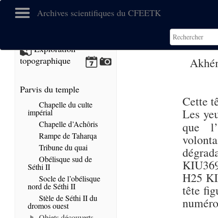
Archives scientifiques du CFEETK
Exploration
topographique
Akhén
Parvis du temple
Cette t
Chapelle du culte
Les yeu
impérial
Chapelle d’Achôris
que l
Rampe de Taharqa
volon
Tribune du quai
dégrad
Obélisque sud de
KIU369
Séthi II
H25 KIU
Socle de l’obélisque
nord de Séthi II
tête fi
Stèle de Séthi II du
numéro 
dromos ouest
Objets découverts