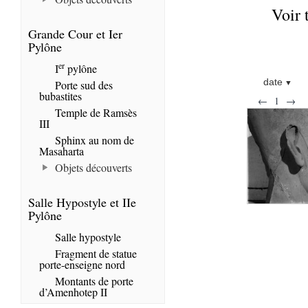
Voir 
Grande Cour et Ier
Pylône
er
I
pylône
date
Porte sud des
bubastites
←
1
→
Temple de Ramsès
III
Sphinx au nom de
Masaharta
Objets découverts
Salle Hypostyle et IIe
Pylône
Salle hypostyle
Fragment de statue
porte-enseigne nord
Montants de porte
d’Amenhotep II