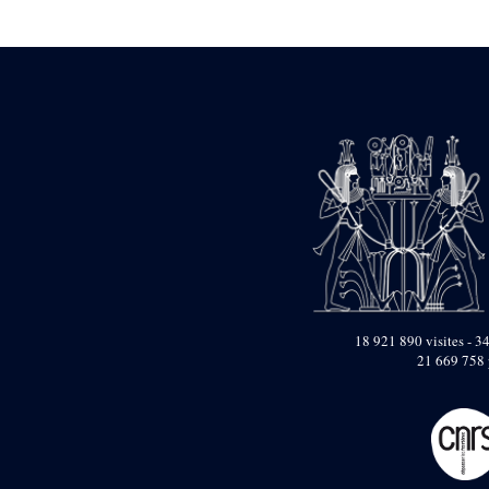
Statue d’un roi
agenouillé présentant
une table d’offrandes de
Séthi II
Statue porte-
enseigne de Séthi II
Statue porte-
enseigne de Séthi II
Stèle de la campagne
nubienne de
Psammétique II
Objets découverts
Zone des Pylônes
Centraux
e
III
pylône
18 921 890 visites - 34
21 669 758 
« Porte » de Ramsès
IX
e
IV
pylône
e
Cour nord du IV
pylône
e
Cour sud du IV