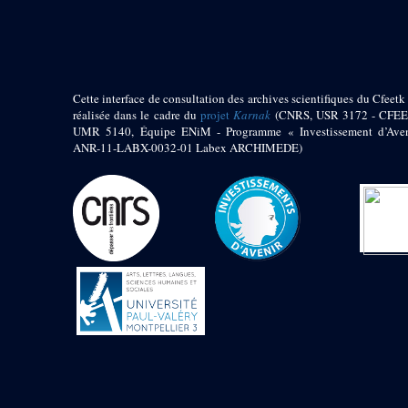
pylône
e
Cour axiale du V
pylône, avant-porte du
e
VI
pylône
e
VI
pylône
e
Cour axiale du VI
Cette interface de consultation des archives scientifiques du Cfeetk 
pylône
réalisée dans le cadre du
projet
Karnak
(CNRS, USR 3172 - CFEE
UMR 5140, Équipe ENiM - Programme « Investissement d’Aven
e
Cour nord du VI
ANR-11-LABX-0032-01 Labex ARCHIMEDE)
pylône
e
Cour sud du VI
pylône
Objets découverts
Zone Centrale du Temple
Chapelle de
Kamoutef
Chapelle de Philippe
Arrhidée
Portique du
sanctuaire de la barque
« Palais de Maât »