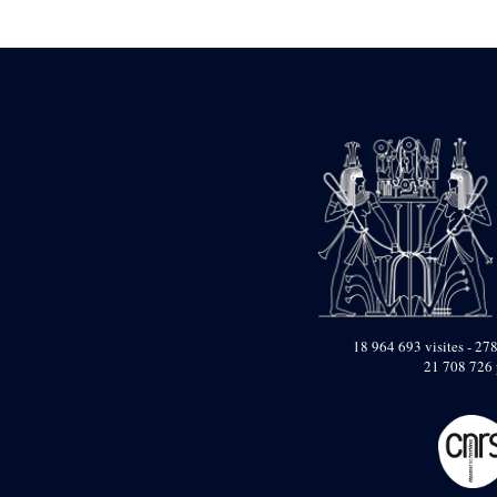
Statue d’un roi
agenouillé présentant
une table d’offrandes de
Séthi II
Statue porte-
enseigne de Séthi II
Statue porte-
enseigne de Séthi II
Stèle de la campagne
nubienne de
Psammétique II
Objets découverts
Zone des Pylônes
Centraux
e
III
pylône
18 964 693 visites - 278
21 708 726 
« Porte » de Ramsès
IX
e
IV
pylône
e
Cour nord du IV
pylône
e
Cour sud du IV