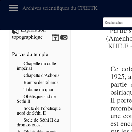
Archives scientifiques du CFEETK
Partie 
Exploration
topographique
(Amenhot
KHE.E - 
Parvis du temple
Chapelle du culte
Ce colo
impérial
1925, a
Chapelle d’Achôris
Rampe de Taharqa
partie 
Tribune du quai
osiriaq
Obélisque sud de
Il port
Séthi II
retombé
Socle de l’obélisque
nord de Séthi II
une coi
Stèle de Séthi II du
est enc
dromos ouest
sur les
Objets découverts