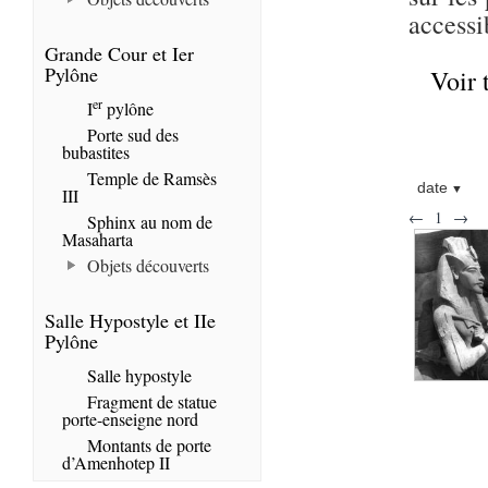
accessi
Grande Cour et Ier
Pylône
Voir 
er
I
pylône
Porte sud des
bubastites
Temple de Ramsès
date
III
←
1
→
Sphinx au nom de
Masaharta
Objets découverts
Salle Hypostyle et IIe
Pylône
Salle hypostyle
Fragment de statue
porte-enseigne nord
Montants de porte
d’Amenhotep II