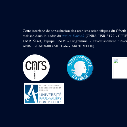
pylône
e
Cour axiale du V
pylône, avant-porte du
e
VI
pylône
e
VI
pylône
e
Cour axiale du VI
Cette interface de consultation des archives scientifiques du Cfeetk 
pylône
réalisée dans le cadre du
projet
Karnak
(CNRS, USR 3172 - CFEE
UMR 5140, Équipe ENiM - Programme « Investissement d’Aven
e
Cour nord du VI
ANR-11-LABX-0032-01 Labex ARCHIMEDE)
pylône
e
Cour sud du VI
pylône
Objets découverts
Zone Centrale du Temple
Chapelle de
Kamoutef
Chapelle de Philippe
Arrhidée
Portique du
sanctuaire de la barque
« Palais de Maât »