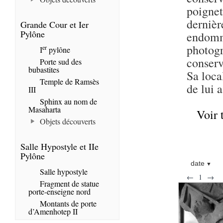
poigne
dernièr
Grande Cour et Ier
Pylône
endomm
photogr
er
I
pylône
conser
Porte sud des
bubastites
Sa loca
Temple de Ramsès
de lui 
III
Sphinx au nom de
Masaharta
Voir 
Objets découverts
Salle Hypostyle et IIe
Pylône
date
Salle hypostyle
←
1
→
Fragment de statue
porte-enseigne nord
Montants de porte
d’Amenhotep II