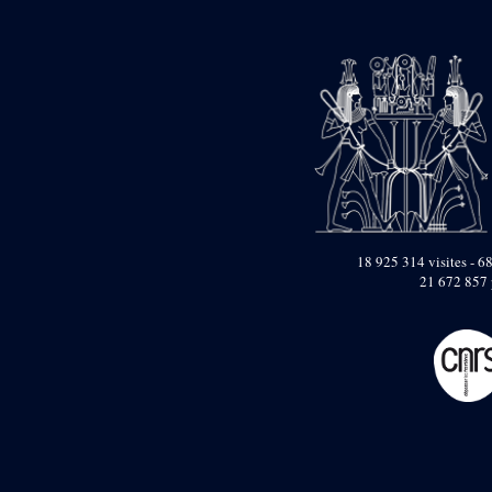
pylône
e
Cour axiale du V
pylône, avant-porte du
e
VI
pylône
e
VI
pylône
e
Cour axiale du VI
pylône
e
Cour nord du VI
pylône
e
Cour sud du VI
pylône
Objets découverts
18 925 314 visites - 68
21 672 857 
Zone Centrale du Temple
Chapelle de
Kamoutef
Chapelle de Philippe
Arrhidée
Portique du
sanctuaire de la barque
« Palais de Maât »