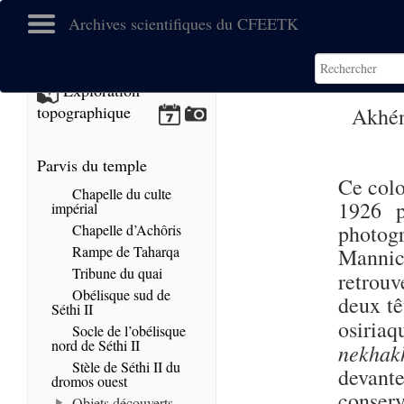
Archives scientifiques du CFEETK
Exploration
topographique
Akhén
Parvis du temple
Ce colo
Chapelle du culte
1926 p
impérial
photog
Chapelle d’Achôris
Rampe de Taharqa
Mannich
Tribune du quai
retrouv
Obélisque sud de
deux tê
Séthi II
osiria
Socle de l’obélisque
nord de Séthi II
nekhak
Stèle de Séthi II du
devant
dromos ouest
conserv
Objets découverts