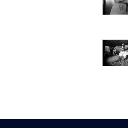
Statue d’un roi
agenouillé présentant
une table d’offrandes de
Séthi II
Statue porte-
enseigne de Séthi II
Statue porte-
enseigne de Séthi II
Stèle de la campagne
nubienne de
Psammétique II
Objets découverts
Zone des Pylônes
Centraux
e
III
pylône
« Porte » de Ramsès
IX
e
IV
pylône
e
Cour nord du IV
pylône
e
Cour sud du IV