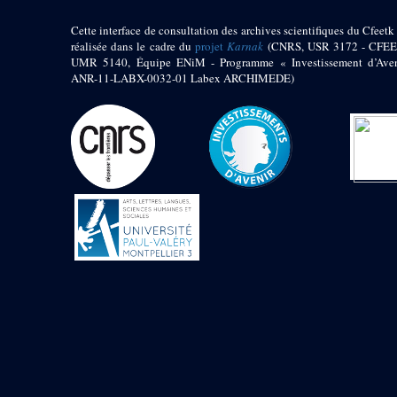
Objets découverts
Cette interface de consultation des archives scientifiques du Cfeetk 
réalisée dans le cadre du
projet
Karnak
(CNRS, USR 3172 - CFEE
Zone de l'Akhmenou
UMR 5140, Équipe ENiM - Programme « Investissement d’Aven
Salle des fêtes «
ANR-11-LABX-0032-01 Labex ARCHIMEDE)
Heret-ib »
Autel de la salle
solaire
Base de statue
Base de statue de
Thoutmosis III
Base et pieds d’un
groupe statuaire
Fragment inférieur
de statue de Thoutmosis
III présentant un autel à
libation
Statue agenouillée
Table d’offrandes de
Thoutmosis III
Objets découverts