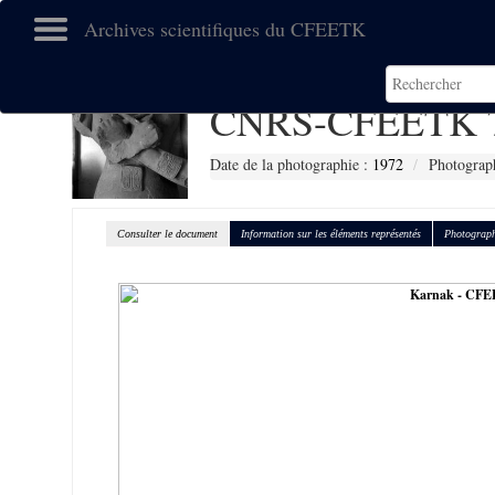
Archives scientifiques du CFEETK
CNRS-CFEETK 
Date de la photographie :
1972
Photograph
Consulter le document
Information sur les éléments représentés
Photograph