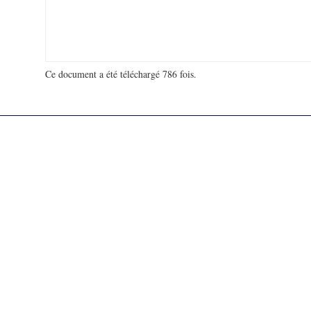
Ce document a été téléchargé 786 fois.
18 975 854 visites - 742