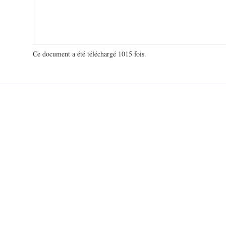
Ce document a été téléchargé 1015 fois.
18 929 862 visites - 114