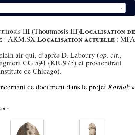
Localisation de
tmosis III (Thoutmosis III)
e
Localisation actuelle
:
AKM.SX
:
MPA
op. cit.
lein air qui, d’après D. Laboury (
,
fragment CG 594 (KIU975) et proviendrait
Institute de Chicago).
Karnak
concernant ce document dans le projet
»
ire