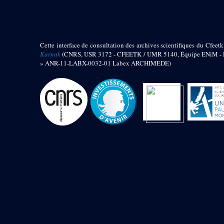
barque
« Palais de Maât »
Objets découverts
Cette interface de consultation des archives scientifiques du Cfeetk
Zone de l'Akhmenou
Karnak
(CNRS, USR 3172 - CFEETK / UMR 5140, Équipe ENiM - Pr
» ANR-11-LABX-0032-01 Labex ARCHIMEDE)
Salle des fêtes « Heret-ib »
Autel de la salle solaire
Base de statue
Base de statue de Thoutmosis III
Base et pieds d’un groupe
statuaire
Fragment inférieur de statue de
Thoutmosis III présentant un autel à
libation
Statue agenouillée
Table d’offrandes de Thoutmosis
III
Objets découverts
Mur extérieur de Thoutmosis III