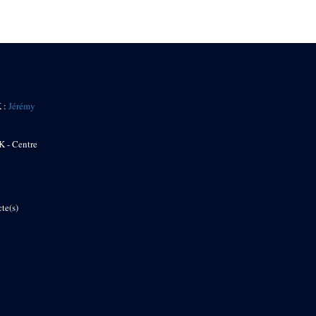
K :
Jérémy
K - Centre
te(s)