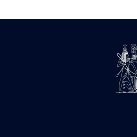
Zone des Pylônes Centraux
e
III
pylône
« Porte » de Ramsès IX
e
IV
pylône
e
Cour nord du IV
pylône
e
Cour sud du IV
pylône
e
Cour axiale du V
pylône, avant-
e
porte du VI
pylône
e
VI
pylône
e
Cour axiale du VI
pylône
e
Cour nord du VI
pylône
e
Cour sud du VI
pylône
Objets découverts
Zone Centrale du Temple
Chapelle de Kamoutef
Chapelle de Philippe Arrhidée
Portique du sanctuaire de la