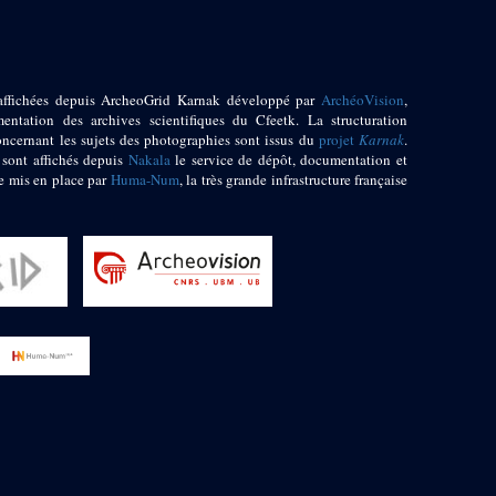
affichées depuis ArcheoGrid Karnak développé par
ArchéoVision
,
entation des archives scientifiques du Cfeetk. La structuration
oncernant les sujets des photographies sont issus du
projet
Karnak
.
 sont affichés depuis
Nakala
le service de dépôt, documentation et
e mis en place par
Huma-Num
, la très grande infrastructure française