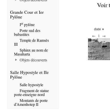
Voir 
Grande Cour et Ier
Pylône
er
I
pylône
date
Porte sud des
bubastites
←
1
→
Temple de Ramsès
III
Sphinx au nom de
Masaharta
Objets découverts
Salle Hypostyle et IIe
Pylône
Salle hypostyle
Fragment de statue
porte-enseigne nord
Montants de porte
d’Amenhotep II