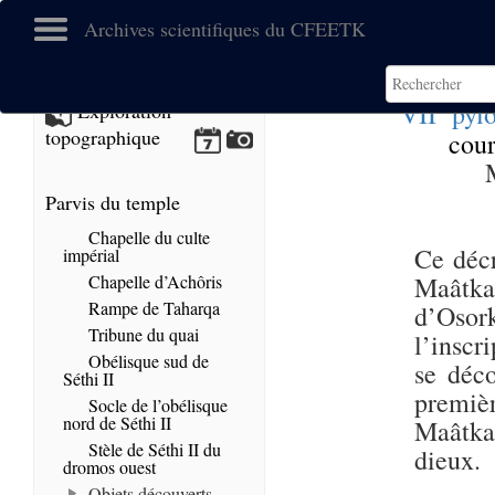
Archives scientifiques du CFEETK
e
VII
pyl
Exploration
topographique
cour
Parvis du temple
Chapelle du culte
Ce décr
impérial
Chapelle d’Achôris
Maâtka
Rampe de Taharqa
d’Osor
Tribune du quai
l’inscr
Obélisque sud de
se déc
Séthi II
premiè
Socle de l’obélisque
nord de Séthi II
Maâtkar
Stèle de Séthi II du
dieux.
dromos ouest
Objets découverts