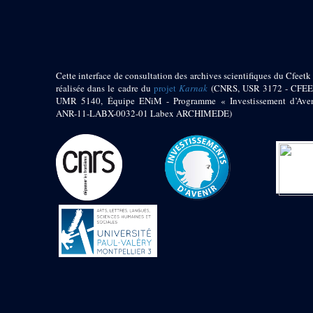
pylône
e
Cour axiale du V
pylône, avant-porte du
e
VI
pylône
e
VI
pylône
e
Cour axiale du VI
Cette interface de consultation des archives scientifiques du Cfeetk 
pylône
réalisée dans le cadre du
projet
Karnak
(CNRS, USR 3172 - CFEE
UMR 5140, Équipe ENiM - Programme « Investissement d’Aven
e
Cour nord du VI
ANR-11-LABX-0032-01 Labex ARCHIMEDE)
pylône
e
Cour sud du VI
pylône
Objets découverts
Zone Centrale du Temple
Chapelle de
Kamoutef
Chapelle de Philippe
Arrhidée
Portique du
sanctuaire de la barque
« Palais de Maât »