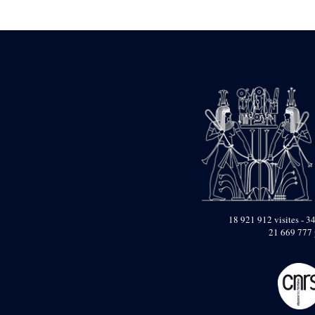
Statue d’un roi
agenouillé présentant
une table d’offrandes de
Séthi II
Statue porte-
enseigne de Séthi II
Statue porte-
enseigne de Séthi II
Stèle de la campagne
nubienne de
Psammétique II
Objets découverts
Zone des Pylônes
Centraux
e
III
pylône
18 921 912 visites - 34
21 669 777 
« Porte » de Ramsès
IX
e
IV
pylône
e
Cour nord du IV
pylône
e
Cour sud du IV