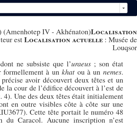
Localisation
4) (Amenhotep IV - Akhénaton)
Localisation actuelle
teur est
:
Musée de
Louqsor
uraeus
 dont ne subsiste que l’
; son état
khat
nemes
er formellement à un
ou à un
.
 précise avoir découvert deux têtes et un
e la cour de l’édifice découvert à l’est de
g. 4). Une des deux têtes était initialement
sont en outre visibles côte à côte sur une
IU3677). Cette tête portait le numéro 48
in du Caracol. Aucune inscription n’est