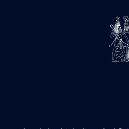
barque
« Palais de Maât »
Objets découverts
Zone de l'Akhmenou
Salle des fêtes « Heret-ib »
Autel de la salle solaire
Base de statue
Base de statue de Thoutmosis III
Base et pieds d’un groupe
statuaire
Fragment inférieur de statue de
Thoutmosis III présentant un autel à
libation
Statue agenouillée
Table d’offrandes de Thoutmosis
III
Objets découverts
Mur extérieur de Thoutmosis III