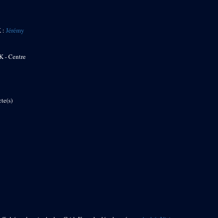
K :
Jérémy
K - Centre
te(s)