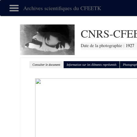
Archives scientifiques du CFEETK
CNRS-CFEE
Date de la photographie :
1927
Consulter le document
Information sur les éléments représentés
Photograph