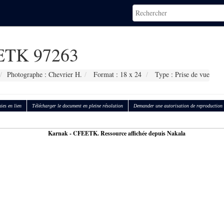
TK 97263
Photographe : Chevrier H.
Format : 18 x 24
Type : Prise de vue
ies en lien
Télécharger le document en pleine résolution
Demander une autorisation de reproduction