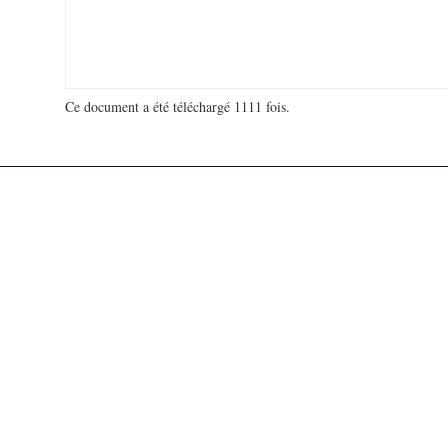
Ce document a été téléchargé 1111 fois.
18 988 284 visites - 203