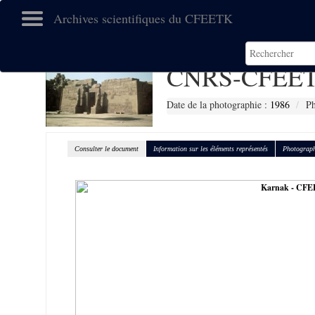
Archives scientifiques du CFEETK
CNRS-CFEET
Date de la photographie :
1986
Ph
Consulter le document
Information sur les éléments représentés
Photograph