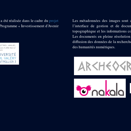
 a été réalisée dans le cadre du
projet
Les métadonnées des images sont 
ogramme « Investissement d’Avenir
l’interface de gestion et de docum
topographique et les informations c
Les documents en pleine résolution
diffusion des données de la recherch
des humanités numériques.