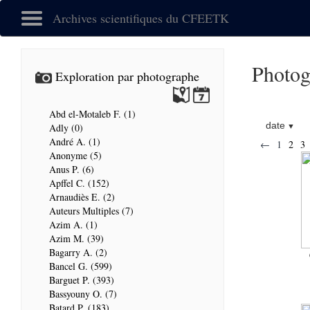
Archives scientifiques du CFEETK
Photog
Exploration par photographe
Abd el-Motaleb F. (1)
date
Adly (0)
André A. (1)
←
1
2
3
Anonyme (5)
Anus P. (6)
Apffel C. (152)
Arnaudiès E. (2)
Auteurs Multiples (7)
Azim A. (1)
Azim M. (39)
Bagarry A. (2)
Bancel G. (599)
Barguet P. (393)
Bassyouny O. (7)
Batard P. (183)