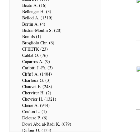
Beato A. (16)
Bellenger H. (3)
Bellod A. (1519)
Bertin A. (4)
Biston-Moulin S. (20)
Bonfils (1)
Brogliolo Chr. (6)
CFEETK (23)
Cablat O. (76)
Caparros A. (9)
Carlotti J.-Fr. (3)
Ch?n? A. (1404)
Charloux G. (3)
Chauvet F. (248)
Chervirer H. (2)
Chevrier H. (1321)
Chéné A. (944)
Coulon L. (1)
Deleuze P. (6)
Dowi Abd al-Radi K. (679)
Dufour Q. (133)
ENSG (3596)