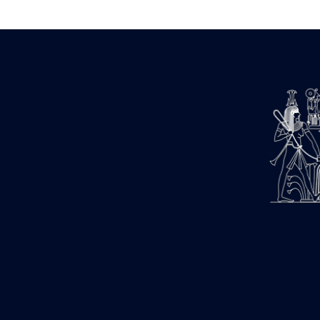
Estampages (3)
Fran (1)
Gabolde L. (6)
Gaddis A. (2)
Gallet J. (684)
Gallet L. (3)
Gambier N. (79)
Golvin J.-Cl. (43)
Gout J.-Fr. (1205)
Graindorge C. (2)
Groscaux Ph. (371)
Gu?niot Cl. (42)
Guadagnini K. (184)
Guéniot Cl. (2)
H. Chevrier (1)
Hegazy E. (8)
Hubert M. (26)
Huguenin D. (69)
Jacquemet J. (174)
Jacquemet J. Wolff Ch. (25)
Jambon E. (10)
Koltz L. (174)