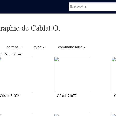
raphie de Cablat O.
format
type
commanditaire
4
5
...
7
→
Cfeetk 71076
Cfeetk 71077
C