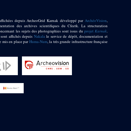
affichées depuis ArcheoGrid Karnak développé par
ArchéoVision
,
entation des archives scientifiques du Cfeetk. La structuration
oncernant les sujets des photographies sont issus du
projet
Karnak
.
 sont affichés depuis
Nakala
le service de dépôt, documentation et
e mis en place par
Huma-Num
, la très grande infrastructure française