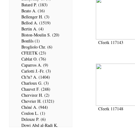
Batard P. (183)
Beato A. (16)
Bellenger H. (3)
Bellod A. (1519)
Bertin A. (4)
Biston-Moulin S. (20)
Bonfils (1)
Cfeetk 117143
Brogliolo Chr. (6)
CFEETK (23)
Cablat O. (76)
Caparros A. (9)
Carlotti J.-Fr. (3)
Ch?n? A. (1404)
Charloux G. (3)
Chauvet F. (248)
Chervirer H. (2)
Chevrier H. (1321)
Chéné A. (944)
Cfeetk 117148
Coulon L. (1)
Deleuze P. (6)
Dowi Abd al-Radi K.
(679)