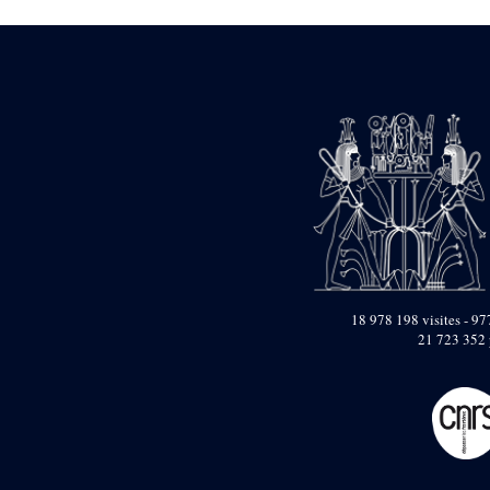
Dufour Q. (133)
ENSG (3596)
Estampages (3)
Fran (1)
Gabolde L. (6)
Gaddis A. (2)
Gallet J. (684)
Gallet L. (3)
Gambier N. (79)
Golvin J.-Cl. (43)
Gout J.-Fr. (1205)
Graindorge C. (2)
Groscaux Ph. (371)
Gu?niot Cl. (42)
Guadagnini K. (184)
18 978 198 visites - 977
Guéniot Cl. (2)
21 723 352 
H. Chevrier (1)
Hegazy E. (8)
Hubert M. (26)
Huguenin D. (69)
Jacquemet J. (174)
Jacquemet J. Wolff Ch.
(25)