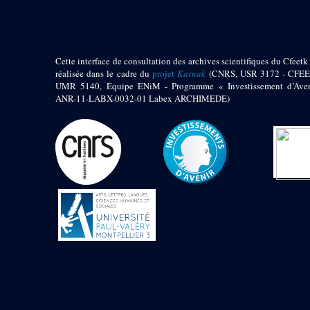
Jambon E. (10)
Koltz L. (174)
Laroze E. (4)
Larronde J. (2)
Cette interface de consultation des archives scientifiques du Cfeetk 
Lauffray J. (51)
réalisée dans le cadre du
projet
Karnak
(CNRS, USR 3172 - CFEE
Le Bohec R. (1)
UMR 5140, Équipe ENiM - Programme « Investissement d’Aven
Lecl?re Fr. (5)
ANR-11-LABX-0032-01 Labex ARCHIMEDE)
Leclère Fr. (1)
Legrain G. (51)
Mangado R. (1)
Marche G. (6)
Martinez Ph. (67)
Maucor J. (906)
Maucor J. Saubestre E.
(0)
Megard P. (549)
Mensan R. (2)
Montélimard E. (7)
Moraillon L. (81)
Moulié L. (205)
Mucor J. (44)
Muller G. (319)