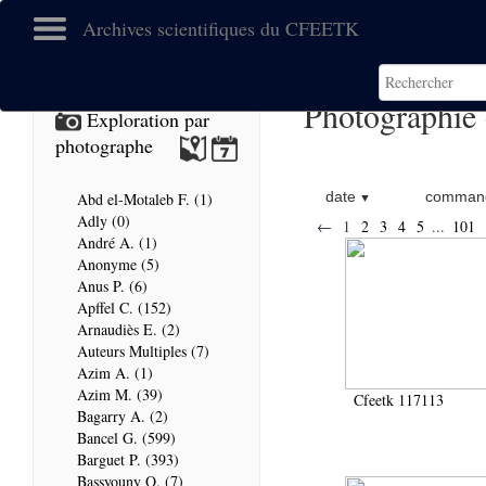
Archives scientifiques du CFEETK
Photographie 
Exploration par
photographe
date
command
Abd el-Motaleb F. (1)
Adly (0)
←
1
2
3
4
5
...
101
André A. (1)
Anonyme (5)
Anus P. (6)
Apffel C. (152)
Arnaudiès E. (2)
Auteurs Multiples (7)
Azim A. (1)
Azim M. (39)
Cfeetk 117113
Bagarry A. (2)
Bancel G. (599)
Barguet P. (393)
Bassyouny O. (7)