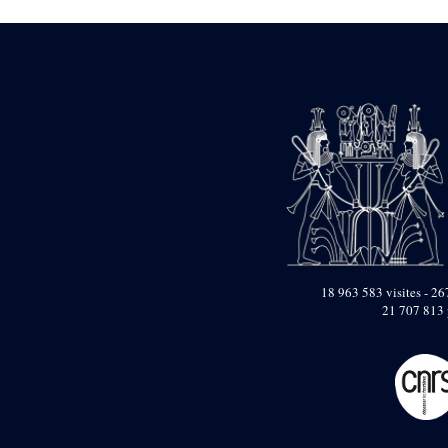
Dufour Q. (133)
ENSG (3596)
Estampages (3)
Fran (1)
Gabolde L. (6)
Gaddis A. (2)
Gallet J. (684)
Gallet L. (3)
Gambier N. (79)
Golvin J.-Cl. (43)
Gout J.-Fr. (1205)
Graindorge C. (2)
Groscaux Ph. (371)
Gu?niot Cl. (42)
Guadagnini K. (184)
18 963 583 visites - 267
Guéniot Cl. (2)
21 707 813 
H. Chevrier (1)
Hegazy E. (8)
Hubert M. (26)
Huguenin D. (69)
Jacquemet J. (174)
Jacquemet J. Wolff Ch.
(25)