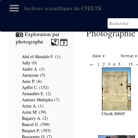
Archives scientifiques du CFEETK
Photographie 
Exploration par
photographe
date
format
Abd el-Motaleb F. (1)
Adly (0)
←
1
2
3
4
5
...
15
André A. (1)
Anonyme (5)
Anus P. (6)
Apffel C. (152)
Arnaudiès E. (2)
Auteurs Multiples (7)
Azim A. (1)
Azim M. (39)
Cfeetk 80605
Bagarry A. (2)
Bancel G. (599)
Barguet P. (393)
Bassyouny O. (7)