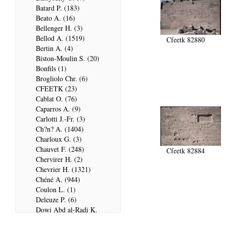
Batard P. (183)
Beato A. (16)
Bellenger H. (3)
Bellod A. (1519)
Cfeetk 82880
Bertin A. (4)
Biston-Moulin S. (20)
Bonfils (1)
Brogliolo Chr. (6)
CFEETK (23)
Cablat O. (76)
Caparros A. (9)
Carlotti J.-Fr. (3)
Ch?n? A. (1404)
Charloux G. (3)
Chauvet F. (248)
Cfeetk 82884
Chervirer H. (2)
Chevrier H. (1321)
Chéné A. (944)
Coulon L. (1)
Deleuze P. (6)
Dowi Abd al-Radi K.
(679)