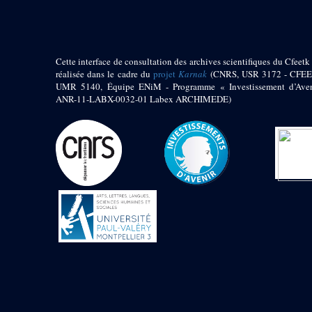
Jambon E. (10)
Koltz L. (174)
Laroze E. (4)
Larronde J. (2)
Cette interface de consultation des archives scientifiques du Cfeetk 
Lauffray J. (51)
réalisée dans le cadre du
projet
Karnak
(CNRS, USR 3172 - CFEE
Le Bohec R. (1)
UMR 5140, Équipe ENiM - Programme « Investissement d’Aven
Lecl?re Fr. (5)
ANR-11-LABX-0032-01 Labex ARCHIMEDE)
Leclère Fr. (1)
Legrain G. (51)
Mangado R. (1)
Marche G. (6)
Martinez Ph. (67)
Maucor J. (906)
Maucor J. Saubestre E.
(0)
Megard P. (549)
Mensan R. (2)
Montélimard E. (7)
Moraillon L. (81)
Moulié L. (205)
Mucor J. (44)
Muller G. (319)