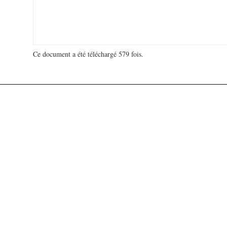
Ce document a été téléchargé 579 fois.
18 931 314 visites - 128