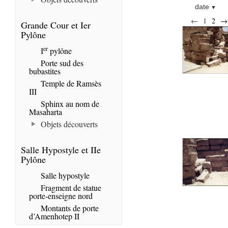
date
←
1
2
→
Grande Cour et Ier
Pylône
er
I
pylône
Porte sud des
bubastites
Temple de Ramsès
III
Sphinx au nom de
Masaharta
Objets découverts
Salle Hypostyle et IIe
Pylône
Salle hypostyle
Fragment de statue
porte-enseigne nord
Montants de porte
d’Amenhotep II