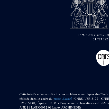
pylône
e
Cour axiale du V
pylône, avant-porte du
e
VI
pylône
e
VI
pylône
e
Cour axiale du VI
pylône
18 978 230 visites - 980
e
Cour nord du VI
21 723 382 
pylône
e
Cour sud du VI
pylône
Objets découverts
Zone Centrale du Temple
Chapelle de
Kamoutef
Chapelle de Philippe
Arrhidée
Cette interface de consultation des archives scientifiques du Cfeetk 
Portique du
réalisée dans le cadre du
projet
Karnak
(CNRS, USR 3172 - CFEE
sanctuaire de la barque
UMR 5140, Équipe ENiM - Programme « Investissement d’Aven
« Palais de Maât »
ANR-11-LABX-0032-01 Labex ARCHIMEDE)