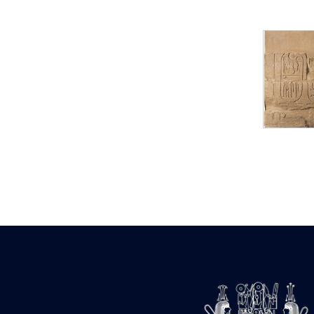
Statue d’un roi
agenouillé présentant
une table d’offrandes de
Séthi II
Statue porte-
enseigne de Séthi II
Statue porte-
enseigne de Séthi II
Stèle de la campagne
nubienne de
Psammétique II
Objets découverts
Zone des Pylônes
Centraux
e
III
pylône
« Porte » de Ramsès
IX
e
IV
pylône
e
Cour nord du IV
pylône
e
Cour sud du IV