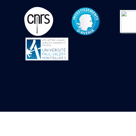
Objets découverts
Zone de l'Akhmenou
Salle des fêtes «
Heret-ib »
Autel de la salle
solaire
Base de statue
Base de statue de
Thoutmosis III
Base et pieds d’un
groupe statuaire
Fragment inférieur
de statue de Thoutmosis
III présentant un autel à
libation
Statue agenouillée
Table d’offrandes de
Thoutmosis III
Objets découverts