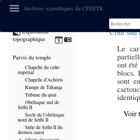
Archives scientifiques du CFEETK
Cour sud 
Exploration
topographique
Le car
partie
Parvis du temple
ont été
Chapelle du culte
blocs.
impérial
sont en
Chapelle d’Achôris
Rampe de Taharqa
cartou
Tribune du quai
identiq
Obélisque sud de
Séthi II
Voir 
Socle de l’obélisque
nord de Séthi II
Stèle de Séthi II du
dromos ouest
Objets découverts