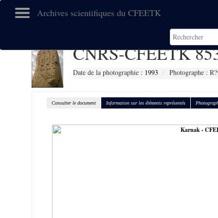
Archives scientifiques du CFEETK
CNRS-CFEETK 85
Date de la photographie :
1993
Photographe : R?
Consulter le document
Information sur les éléments représentés
Photograph