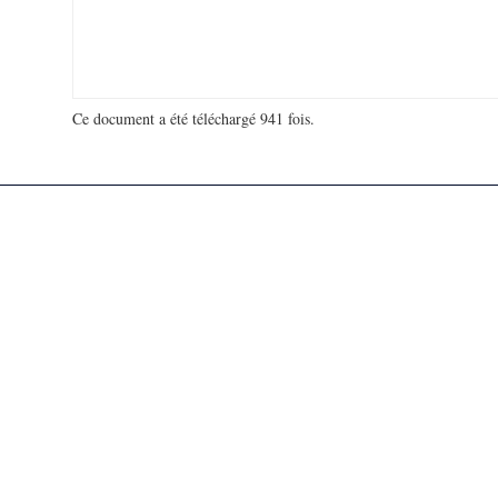
Ce document a été téléchargé 941 fois.
18 932 101 visites - 136