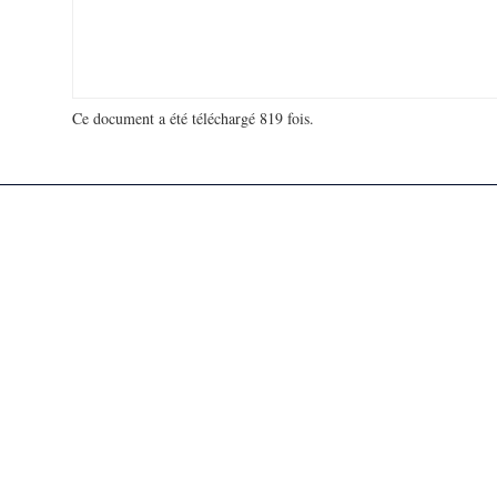
Ce document a été téléchargé 819 fois.
18 951 159 visites - 142