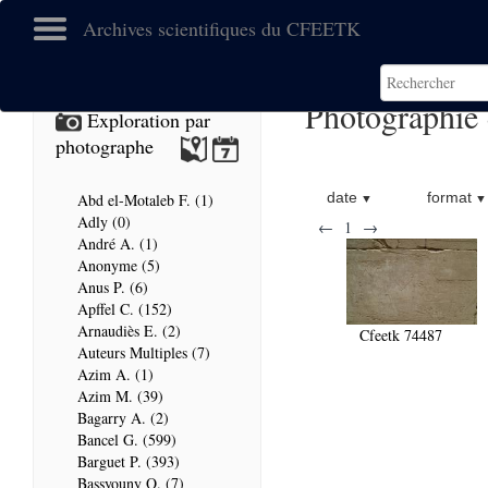
Archives scientifiques du CFEETK
Photographie
Exploration par
photographe
date
format
Abd el-Motaleb F. (1)
Adly (0)
←
1
→
André A. (1)
Anonyme (5)
Anus P. (6)
Apffel C. (152)
Arnaudiès E. (2)
Cfeetk 74487
Auteurs Multiples (7)
Azim A. (1)
Azim M. (39)
Bagarry A. (2)
Bancel G. (599)
Barguet P. (393)
Bassyouny O. (7)