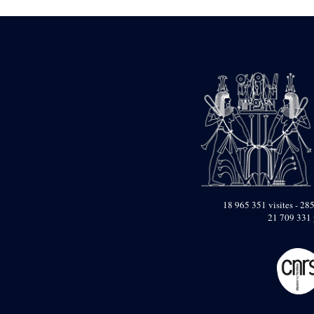
Dufour Q. (133)
ENSG (3596)
Estampages (3)
Fran (1)
Gabolde L. (6)
Gaddis A. (2)
Gallet J. (684)
Gallet L. (3)
Gambier N. (79)
Golvin J.-Cl. (43)
Gout J.-Fr. (1205)
Graindorge C. (2)
Groscaux Ph. (371)
Gu?niot Cl. (42)
Guadagnini K. (184)
18 965 351 visites - 285
Guéniot Cl. (2)
21 709 331 
H. Chevrier (1)
Hegazy E. (8)
Hubert M. (26)
Huguenin D. (69)
Jacquemet J. (174)
Jacquemet J. Wolff Ch.
(25)