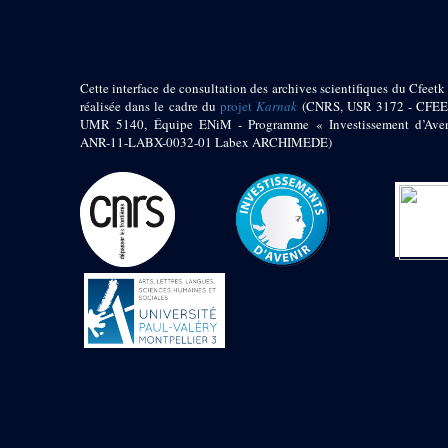
Jambon E. (10)
Koltz L. (174)
Laroze E. (4)
Larronde J. (2)
Cette interface de consultation des archives scientifiques du Cfeetk 
Lauffray J. (51)
réalisée dans le cadre du
projet
Karnak
(CNRS, USR 3172 - CFEE
Le Bohec R. (1)
UMR 5140, Équipe ENiM - Programme « Investissement d’Aven
Lecl?re Fr. (5)
ANR-11-LABX-0032-01 Labex ARCHIMEDE)
Leclère Fr. (1)
Legrain G. (51)
Mangado R. (1)
Marche G. (6)
Martinez Ph. (67)
Maucor J. (906)
Maucor J. Saubestre E.
(0)
Megard P. (549)
Mensan R. (2)
Montélimard E. (7)
Moraillon L. (81)
Moulié L. (205)
Mucor J. (44)
Muller G. (319)