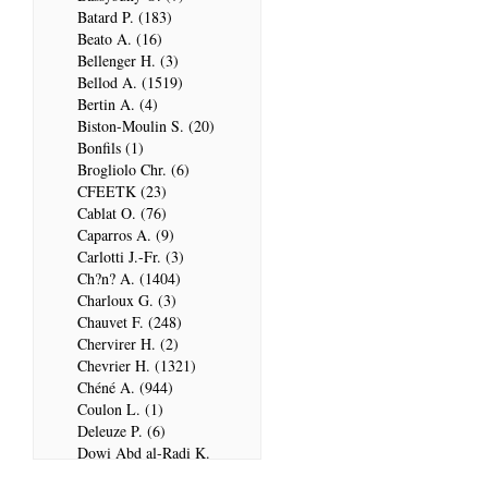
Batard P. (183)
Beato A. (16)
Bellenger H. (3)
Bellod A. (1519)
Bertin A. (4)
Biston-Moulin S. (20)
Bonfils (1)
Brogliolo Chr. (6)
CFEETK (23)
Cablat O. (76)
Caparros A. (9)
Carlotti J.-Fr. (3)
Ch?n? A. (1404)
Charloux G. (3)
Chauvet F. (248)
Chervirer H. (2)
Chevrier H. (1321)
Chéné A. (944)
Coulon L. (1)
Deleuze P. (6)
Dowi Abd al-Radi K.
(679)