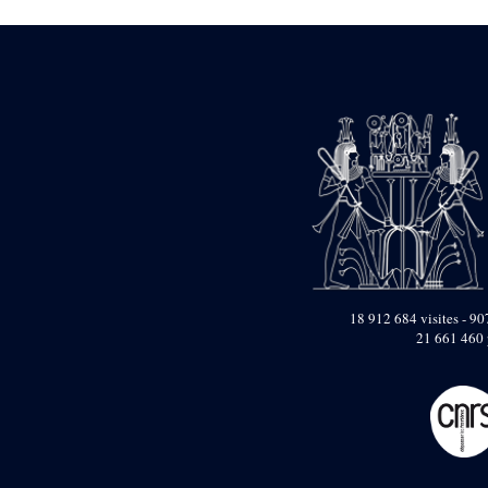
Dufour Q. (133)
ENSG (3596)
Estampages (3)
Fran (1)
Gabolde L. (6)
Gaddis A. (2)
Gallet J. (684)
Gallet L. (3)
Gambier N. (79)
Golvin J.-Cl. (43)
Gout J.-Fr. (1205)
Graindorge C. (2)
Groscaux Ph. (371)
Gu?niot Cl. (42)
Guadagnini K. (184)
18 912 684 visites - 907
Guéniot Cl. (2)
21 661 460 
H. Chevrier (1)
Hegazy E. (8)
Hubert M. (26)
Huguenin D. (69)
Jacquemet J. (174)
Jacquemet J. Wolff Ch.
(25)