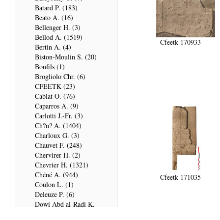
Batard P. (183)
Beato A. (16)
Bellenger H. (3)
Bellod A. (1519)
Cfeetk 170933
Bertin A. (4)
Biston-Moulin S. (20)
Bonfils (1)
Brogliolo Chr. (6)
CFEETK (23)
Cablat O. (76)
Caparros A. (9)
Carlotti J.-Fr. (3)
Ch?n? A. (1404)
Charloux G. (3)
Chauvet F. (248)
Chervirer H. (2)
Chevrier H. (1321)
Chéné A. (944)
Cfeetk 171035
Coulon L. (1)
Deleuze P. (6)
Dowi Abd al-Radi K.
(679)