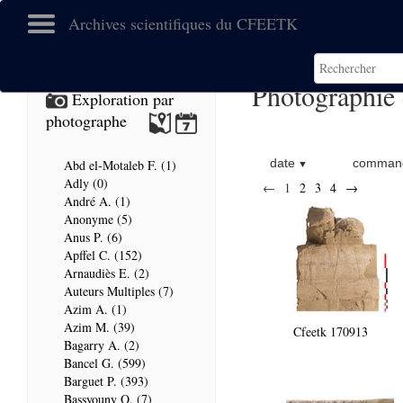
Archives scientifiques du CFEETK
Photographie
Exploration par
photographe
date
command
Abd el-Motaleb F. (1)
Adly (0)
←
1
2
3
4
→
André A. (1)
Anonyme (5)
Anus P. (6)
Apffel C. (152)
Arnaudiès E. (2)
Auteurs Multiples (7)
Azim A. (1)
Azim M. (39)
Cfeetk 170913
Bagarry A. (2)
Bancel G. (599)
Barguet P. (393)
Bassyouny O. (7)