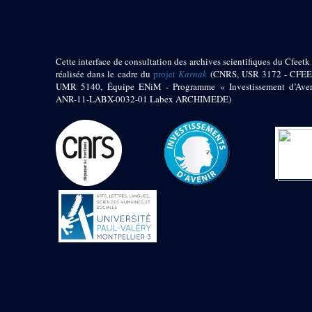
Jambon E. (10)
Koltz L. (174)
Laroze E. (4)
Larronde J. (2)
Cette interface de consultation des archives scientifiques du Cfeetk 
Lauffray J. (51)
réalisée dans le cadre du
projet
Karnak
(CNRS, USR 3172 - CFEE
Le Bohec R. (1)
UMR 5140, Équipe ENiM - Programme « Investissement d’Aven
Lecl?re Fr. (5)
ANR-11-LABX-0032-01 Labex ARCHIMEDE)
Leclère Fr. (1)
Legrain G. (51)
Mangado R. (1)
Marche G. (6)
Martinez Ph. (67)
Maucor J. (906)
Maucor J. Saubestre E.
(0)
Megard P. (549)
Mensan R. (2)
Montélimard E. (7)
Moraillon L. (81)
Moulié L. (205)
Mucor J. (44)
Muller G. (319)