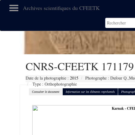
Archives scientifiques du CFEETK
CNRS-CFEETK 171179
Date de la photographie :
2015
Photographe : Dufour Q.,Muc
Type : Orthophotographie
Consulter le document
Information sur les éléments représentés
Photograph