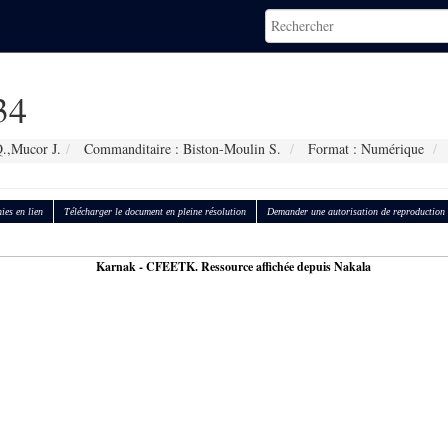
34
.,Mucor J.
Commanditaire : Biston-Moulin S.
Format : Numérique
ies en lien
Télécharger le document en pleine résolution
Demander une autorisation de reproduction