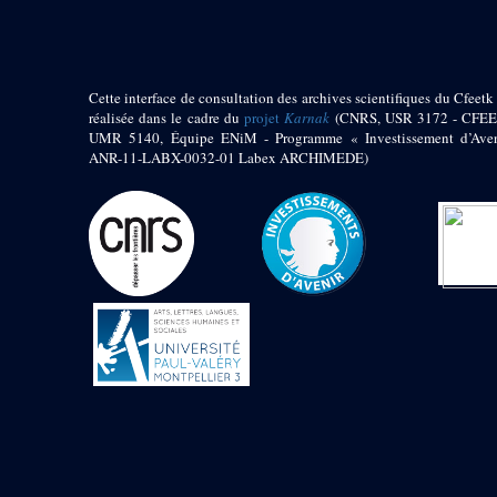
Jambon E. (10)
Koltz L. (174)
Laroze E. (4)
Larronde J. (2)
Cette interface de consultation des archives scientifiques du Cfeetk 
Lauffray J. (51)
réalisée dans le cadre du
projet
Karnak
(CNRS, USR 3172 - CFEE
Le Bohec R. (1)
UMR 5140, Équipe ENiM - Programme « Investissement d’Aven
Lecl?re Fr. (5)
ANR-11-LABX-0032-01 Labex ARCHIMEDE)
Leclère Fr. (1)
Legrain G. (51)
Mangado R. (1)
Marche G. (6)
Martinez Ph. (67)
Maucor J. (906)
Maucor J. Saubestre E.
(0)
Megard P. (549)
Mensan R. (2)
Montélimard E. (7)
Moraillon L. (81)
Moulié L. (205)
Mucor J. (44)
Muller G. (319)