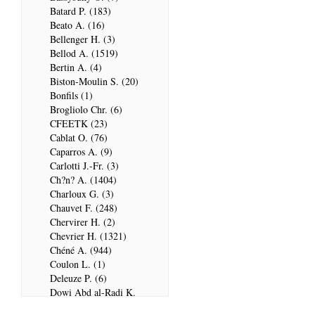
Batard P. (183)
Beato A. (16)
Bellenger H. (3)
Bellod A. (1519)
Bertin A. (4)
Biston-Moulin S. (20)
Bonfils (1)
Brogliolo Chr. (6)
CFEETK (23)
Cablat O. (76)
Caparros A. (9)
Carlotti J.-Fr. (3)
Ch?n? A. (1404)
Charloux G. (3)
Chauvet F. (248)
Chervirer H. (2)
Chevrier H. (1321)
Chéné A. (944)
Coulon L. (1)
Deleuze P. (6)
Dowi Abd al-Radi K.
(679)