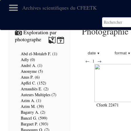
Archives scientifiques du CFEETK
Photographie 
Exploration par
photographe
date
format
Abd el-Motaleb F. (1)
Adly (0)
←
1
→
André A. (1)
Anonyme (5)
Anus P. (6)
Apffel C. (152)
Arnaudiès E. (2)
Auteurs Multiples (7)
Azim A. (1)
Cfeetk 22471
Azim M. (39)
Bagarry A. (2)
Bancel G. (599)
Barguet P. (393)
Bassyouny O. (7)