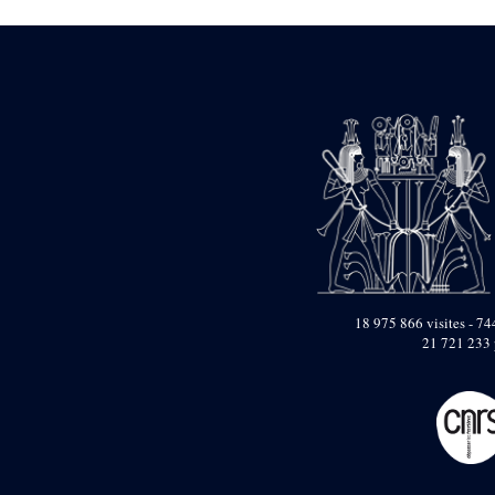
Dufour Q. (133)
ENSG (3596)
Estampages (3)
Fran (1)
Gabolde L. (6)
Gaddis A. (2)
Gallet J. (684)
Gallet L. (3)
Gambier N. (79)
Golvin J.-Cl. (43)
Gout J.-Fr. (1205)
Graindorge C. (2)
Groscaux Ph. (371)
Gu?niot Cl. (42)
Guadagnini K. (184)
18 975 866 visites - 744
Guéniot Cl. (2)
21 721 233 
H. Chevrier (1)
Hegazy E. (8)
Hubert M. (26)
Huguenin D. (69)
Jacquemet J. (174)
Jacquemet J. Wolff Ch.
(25)