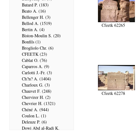
Batard P. (183)
Beato A. (16)
Bellenger H. (3)
Bellod A. (1519)
Cfeetk 62265
Bertin A. (4)
Biston-Moulin S. (20)
Bonfils (1)
Brogliolo Chr. (6)
CFEETK (23)
Cablat O. (76)
Caparros A. (9)
Carlotti J.-Fr. (3)
Ch?n? A. (1404)
Charloux G. (3)
Chauvet F. (248)
Cfeetk 62278
Chervirer H. (2)
Chevrier H. (1321)
Chéné A. (944)
Coulon L. (1)
Deleuze P. (6)
Dowi Abd al-Radi K.
(679)