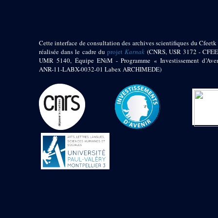
Jambon E. (10)
Koltz L. (174)
Laroze E. (4)
Larronde J. (2)
Cette interface de consultation des archives scientifiques du Cfeetk 
Lauffray J. (51)
réalisée dans le cadre du
projet
Karnak
(CNRS, USR 3172 - CFEE
Le Bohec R. (1)
UMR 5140, Équipe ENiM - Programme « Investissement d’Aven
Lecl?re Fr. (5)
ANR-11-LABX-0032-01 Labex ARCHIMEDE)
Leclère Fr. (1)
Legrain G. (51)
Mangado R. (1)
Marche G. (6)
Martinez Ph. (67)
Maucor J. (906)
Maucor J. Saubestre E.
(0)
Megard P. (549)
Mensan R. (2)
Montélimard E. (7)
Moraillon L. (81)
Moulié L. (205)
Mucor J. (44)
Muller G. (319)