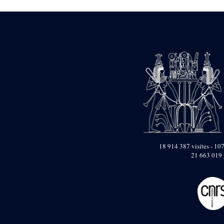
Dufour Q. (133)
ENSG (3596)
Estampages (3)
Fran (1)
Gabolde L. (6)
Gaddis A. (2)
Gallet J. (684)
Gallet L. (3)
Gambier N. (79)
Golvin J.-Cl. (43)
Gout J.-Fr. (1205)
Graindorge C. (2)
Groscaux Ph. (371)
Gu?niot Cl. (42)
Guadagnini K. (184)
18 914 387 visites - 107
Guéniot Cl. (2)
21 663 019 
H. Chevrier (1)
Hegazy E. (8)
Hubert M. (26)
Huguenin D. (69)
Jacquemet J. (174)
Jacquemet J. Wolff Ch.
(25)