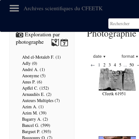
Archives scientifiques du CFEETK
Photographie
Exploration par
photographe
date
format
Abd el-Motaleb F. (1)
Adly (0)
←
1
2
3
4
5
...
50
André A. (1)
Anonyme (5)
Anus P. (6)
Apffel C. (152)
Cfeetk 61951
Arnaudiès E. (2)
Auteurs Multiples (7)
Azim A. (1)
Azim M. (39)
Bagarry A. (2)
Bancel G. (599)
Barguet P. (393)
Bassyouny O. (7)