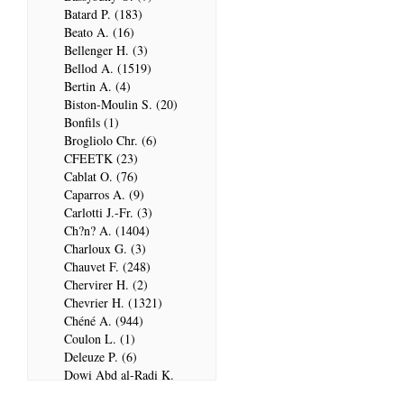
Batard P. (183)
Beato A. (16)
Bellenger H. (3)
Bellod A. (1519)
Bertin A. (4)
Biston-Moulin S. (20)
Bonfils (1)
Brogliolo Chr. (6)
CFEETK (23)
Cablat O. (76)
Caparros A. (9)
Carlotti J.-Fr. (3)
Ch?n? A. (1404)
Charloux G. (3)
Chauvet F. (248)
Chervirer H. (2)
Chevrier H. (1321)
Chéné A. (944)
Coulon L. (1)
Deleuze P. (6)
Dowi Abd al-Radi K.
(679)