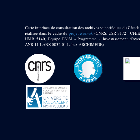
Jambon E. (10)
Koltz L. (174)
Laroze E. (4)
Larronde J. (2)
Cette interface de consultation des archives scientifiques du Cfeetk 
Lauffray J. (51)
réalisée dans le cadre du
projet
Karnak
(CNRS, USR 3172 - CFEE
Le Bohec R. (1)
UMR 5140, Équipe ENiM - Programme « Investissement d’Aven
Lecl?re Fr. (5)
ANR-11-LABX-0032-01 Labex ARCHIMEDE)
Leclère Fr. (1)
Legrain G. (51)
Mangado R. (1)
Marche G. (6)
Martinez Ph. (67)
Maucor J. (906)
Maucor J. Saubestre E.
(0)
Megard P. (549)
Mensan R. (2)
Montélimard E. (7)
Moraillon L. (81)
Moulié L. (205)
Mucor J. (44)
Muller G. (319)