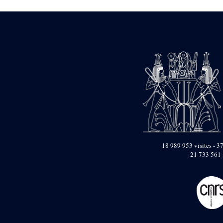
Dufour Q. (133)
ENSG (3596)
Estampages (3)
Fran (1)
Gabolde L. (6)
Gaddis A. (2)
Gallet J. (684)
Gallet L. (3)
Gambier N. (79)
Golvin J.-Cl. (43)
Gout J.-Fr. (1205)
Graindorge C. (2)
Groscaux Ph. (371)
Gu?niot Cl. (42)
Guadagnini K. (184)
18 989 953 visites - 37
Guéniot Cl. (2)
21 733 561 
H. Chevrier (1)
Hegazy E. (8)
Hubert M. (26)
Huguenin D. (69)
Jacquemet J. (174)
Jacquemet J. Wolff Ch.
(25)