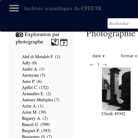
Archives scientifiques du CFEETK
Photographie 
Exploration par
photographe
date
format
Abd el-Motaleb F. (1)
Adly (0)
←
1
→
André A. (1)
Anonyme (5)
Anus P. (6)
Apffel C. (152)
Arnaudiès E. (2)
Auteurs Multiples (7)
Azim A. (1)
Azim M. (39)
Cfeetk 49392
Bagarry A. (2)
Bancel G. (599)
Barguet P. (393)
Bassyouny O. (7)