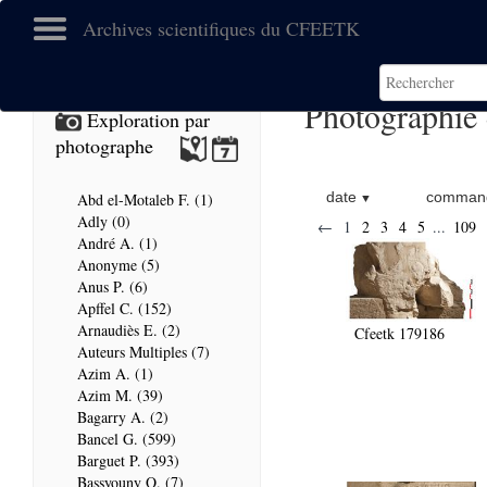
Archives scientifiques du CFEETK
Photographie 
Exploration par
photographe
date
command
Abd el-Motaleb F. (1)
Adly (0)
←
1
2
3
4
5
...
109
André A. (1)
Anonyme (5)
Anus P. (6)
Apffel C. (152)
Arnaudiès E. (2)
Cfeetk 179186
Auteurs Multiples (7)
Azim A. (1)
Azim M. (39)
Bagarry A. (2)
Bancel G. (599)
Barguet P. (393)
Bassyouny O. (7)