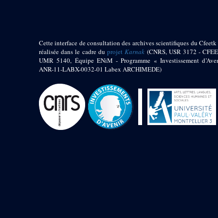
Jambon E. (10)
Koltz L. (174)
Laroze E. (4)
Larronde J. (2)
Cette interface de consultation des archives scientifiques du Cfeetk 
Lauffray J. (51)
réalisée dans le cadre du
projet
Karnak
(CNRS, USR 3172 - CFEE
Le Bohec R. (1)
UMR 5140, Équipe ENiM - Programme « Investissement d’Aven
Lecl?re Fr. (5)
ANR-11-LABX-0032-01 Labex ARCHIMEDE)
Leclère Fr. (1)
Legrain G. (51)
Mangado R. (1)
Marche G. (6)
Martinez Ph. (67)
Maucor J. (906)
Maucor J. Saubestre E.
(0)
Megard P. (549)
Mensan R. (2)
Montélimard E. (7)
Moraillon L. (81)
Moulié L. (205)
Mucor J. (44)
Muller G. (319)