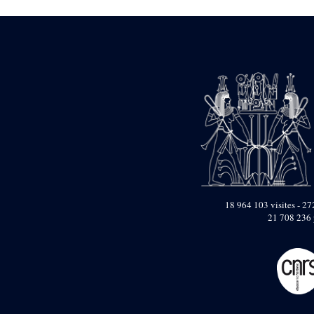
Dufour Q. (133)
ENSG (3596)
Estampages (3)
Fran (1)
Gabolde L. (6)
Gaddis A. (2)
Gallet J. (684)
Gallet L. (3)
Gambier N. (79)
Golvin J.-Cl. (43)
Gout J.-Fr. (1205)
Graindorge C. (2)
Groscaux Ph. (371)
Gu?niot Cl. (42)
Guadagnini K. (184)
18 964 103 visites - 272
Guéniot Cl. (2)
21 708 236 
H. Chevrier (1)
Hegazy E. (8)
Hubert M. (26)
Huguenin D. (69)
Jacquemet J. (174)
Jacquemet J. Wolff Ch.
(25)