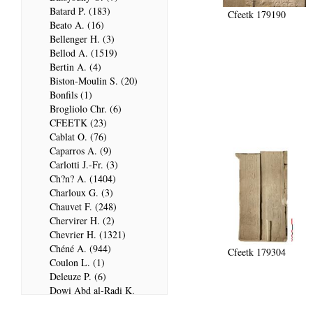
Batard P. (183)
Cfeetk 179190
Beato A. (16)
Bellenger H. (3)
Bellod A. (1519)
Bertin A. (4)
Biston-Moulin S. (20)
Bonfils (1)
Brogliolo Chr. (6)
CFEETK (23)
Cablat O. (76)
Caparros A. (9)
Carlotti J.-Fr. (3)
Ch?n? A. (1404)
Charloux G. (3)
Chauvet F. (248)
Chervirer H. (2)
Chevrier H. (1321)
Chéné A. (944)
Cfeetk 179304
Coulon L. (1)
Deleuze P. (6)
Dowi Abd al-Radi K.
(679)